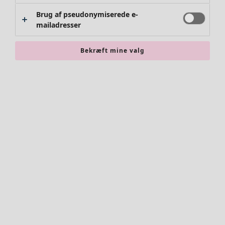
Brug af pseudonymiserede e-
mailadresser
Bekræft mine valg
Tøj
Nyhed
Alt tøj
Kjoler
Tunikaer
Toppe
Skjorter og bluser
Cardiganer
Striktrøjer
Veste
Frakker & jakker
Bukser
Nederdele
Sko
Kimonoer