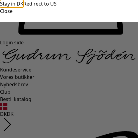
Stay in DK
Redirect to US
Close
Login side
Kundeservice
Vores butikker
Nyhedsbrev
Club
Bestil katalog
DK
DK