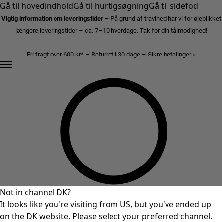
Gå til hovedindhold
Gå til hurtigsøgning
Gå til sidefod
Vigtig information om leveringstider
– På grund af travlhed har vi for øjeblikket
længere leveringstider – ca. 7–10 hverdage. Tak for din tålmodighed!
Fri fragt over 600 kr* – Returret i 30 dage – Sikre betalinger »
Not in channel DK?
It looks like you're visiting from US, but you've ended up
on the DK website. Please select your preferred channel.