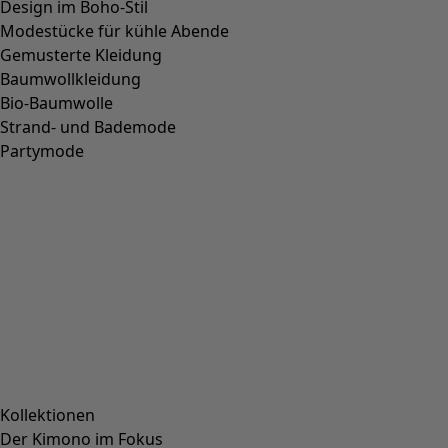
bald in den Genuss sämtlicher Vorteile von Gudruns Welt!
Sobald Sie sich angemeldet haben, senden wir Ihnen ein
vorübergehendes Passwort zu.
Webshop-Kundenkonto erstellen
Unternehmen
Unternehmen
AGB
Impressum
Karriere
Presse
Kundenservice
Kundenservice
Kundenkonto
Kontakt
FAQ
Grössenguide
Geschenkgutscheine
Newsletter
Katalog bestellen