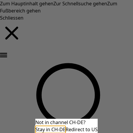
Zum Hauptinhalt gehen
Zur Schnellsuche gehen
Zum
Fußbereich gehen
Schliessen
Neu eingetroffen: Gudruns farbenfrohe Herbstkollektion »
Not in channel CH-DE?
Stay in CH-DE
Redirect to US