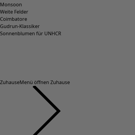
Über uns
Über uns
Gudruns Welt
Umweltphilosophie
Video-Bibliothek
Gewinner & Gewinnspiele
Freundschaftswerbung
Unsere Livestreams
Farben von Gudrun Magazine
Dateninformationen
Dateninformationen
Datenschutz
Datentransparenz
Datenschutz Social Media Kanäle
Cookie-Einstellungen