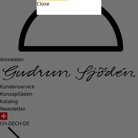
Close
Anmelden
Kundenservice
Konzeptläden
Katalog
Newsletter
CH-DE
CH-DE