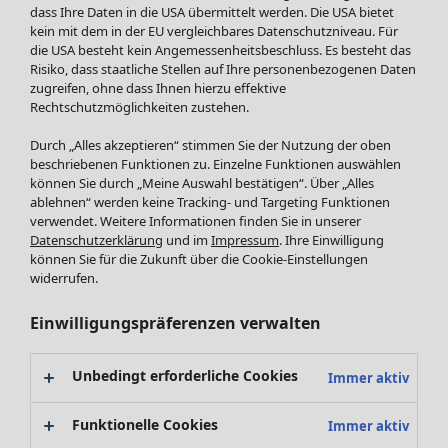
dass Ihre Daten in die USA übermittelt werden. Die USA bietet
kein mit dem in der EU vergleichbares Datenschutzniveau. Für
Neuheiten
die USA besteht kein Angemessenheitsbeschluss. Es besteht das
Fundkiste
Menü öffnen Fundkiste
Risiko, dass staatliche Stellen auf Ihre personenbezogenen Daten
zugreifen, ohne dass Ihnen hierzu effektive
Rechtschutzmöglichkeiten zustehen.
Durch „Alles akzeptieren“ stimmen Sie der Nutzung der oben
beschriebenen Funktionen zu. Einzelne Funktionen auswählen
können Sie durch „Meine Auswahl bestätigen“. Über „Alles
ablehnen“ werden keine Tracking- und Targeting Funktionen
verwendet. Weitere Informationen finden Sie in unserer
Datenschutzerklärung
und im
Impressum
. Ihre Einwilligung
SALE Mode
Mode
Menü öffnen Mode
können Sie für die Zukunft über die Cookie-Einstellungen
widerrufen.
Alle anzeigen
Kleider
Einwilligungspräferenzen verwalten
Tuniken
Blusen
Unbedingt erforderliche Cookies
Pullover & Shirts
Immer aktiv
Strickjacken
Funktionelle Cookies
Hosen
Immer aktiv
Mode
Zuhause
Menü öffnen Zuhause