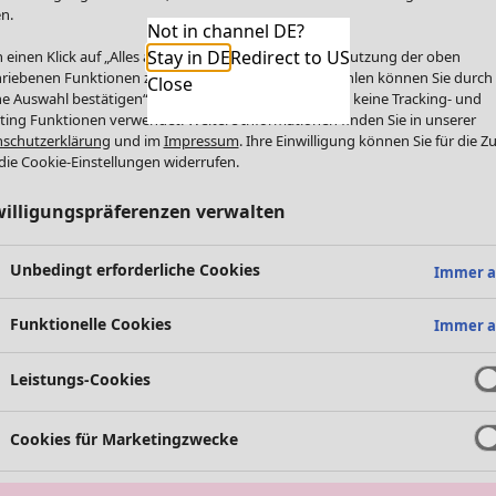
n.
Not in channel DE?
Stay in DE
Redirect to US
 einen Klick auf „Alles akzeptieren“ stimmen Sie der Nutzung der oben
riebenen Funktionen zu. Einzelne Funktionen auswählen können Sie durch
Close
e Auswahl bestätigen“. Über „Alles ablehnen“ werden keine Tracking- und
ting Funktionen verwendet. Weitere Informationen finden Sie in unserer
schutzerklärung
und im
Impressum
. Ihre Einwilligung können Sie für die Z
die Cookie-Einstellungen widerrufen.
willigungspräferenzen verwalten
Unbedingt erforderliche Cookies
Immer a
Funktionelle Cookies
Immer a
Leistungs-Cookies
Cookies für Marketingzwecke