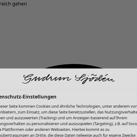
reich gehen
Neu eingetroffen: Gudruns farbenfrohe Herbstkollektion »
enschutz-Einstellungen
ieser Seite kommen Cookies und ähnliche Technologien, unter anderem vo
anbietern, zum Einsatz, um diese Seite bereitzustellen, das Nutzungsverhalt
en und auszuwerten (Tracking) und um Anzeigen basierend auf Ihrem
ngsverhalten zu personalisieren und auszuspielen (Targeting), z.B. auf Socia
 Plattformen oder anderen Webseiten. Hierbei kommt es zu
übertragungen an Dritte, die diese Daten teilweise auch für eigene Zwecke