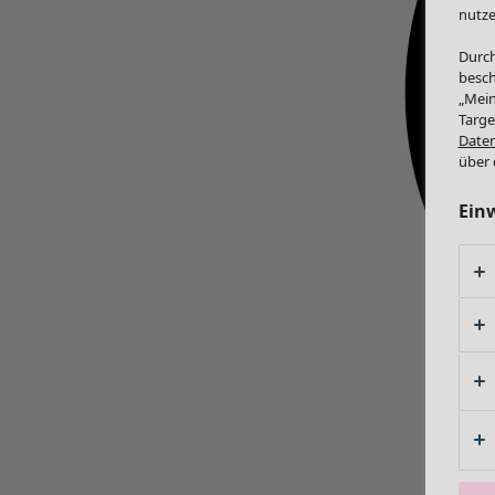
nutze
Durch
besch
„Mein
Targe
Daten
über 
Ein