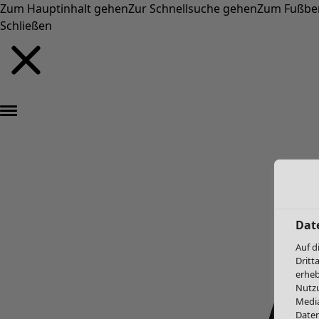
Zum Hauptinhalt gehen
Zur Schnellsuche gehen
Zum Fußbe
Schließen
Dat
Auf d
Dritt
erheb
Nutzu
Media
Daten