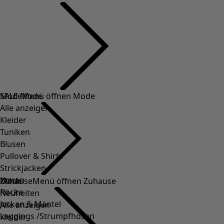
SALE Mode
Mode
Menü öffnen Mode
Alle anzeigen
Kleider
Tuniken
Blusen
Pullover & Shirts
Strickjacken
Hosen
Mode
Zuhause
Menü öffnen Zuhause
Röcke
Neuheiten
Jacken & Mäntel
Alle anzeigen
Leggings /Strumpfhosen
Kleider