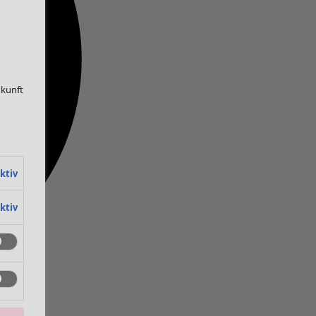
ukunft
ktiv
ktiv