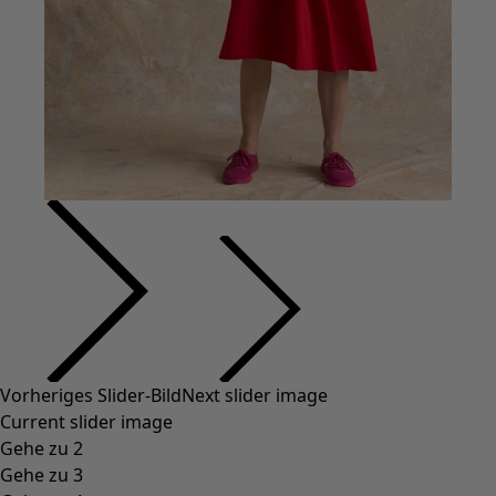
Styles-Mode
Leinenkleidung
Kleider im Hippie-Stil
Große Größen
Blumenkleidung
Hippie-Mode