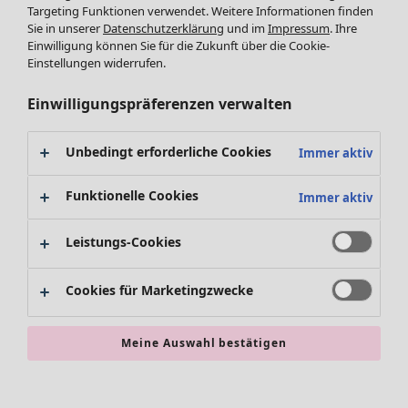
Targeting Funktionen verwendet. Weitere Informationen finden
Accessoires
Sie in unserer
Datenschutzerklärung
und im
Impressum
. Ihre
Schuhe
Einwilligung können Sie für die Zukunft über die Cookie-
Bademode
SALE Zuhause
Einstellungen widerrufen.
Basics
Alle anzeigen
Dekoration
Einwilligungspräferenzen verwalten
Textilien
Teppiche
Unbedingt erforderliche Cookies
Immer aktiv
Frottee
Funktionelle Cookies
Immer aktiv
Leistungs-Cookies
Cookies für Marketingzwecke
SALE Aktionen
Meine Auswahl bestätigen
Alles im Sale
Sale-Neuheiten
Sale-Schnäppchen