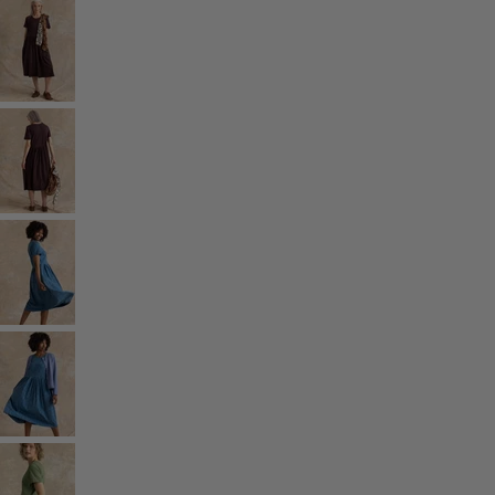
Kollektionen
Der Kimono im Fokus
Monsoon
Weite Felder
Coimbatore
Gudrun-Klassiker
Sonnenblumen für UNHCR