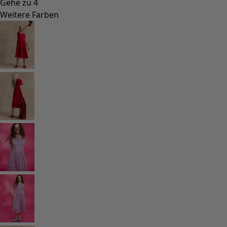
Skandinavische Mode
Lagenlook
Gestreifte Kleidung
Karierte Kleidung
Kleidung mit Punkten
Bio-Kleidung
Schwedische Mode
Jerseykleider
Design im Boho-Stil
Modestücke für kühle Abende
Gemusterte Kleidung
Baumwollkleidung
Bio-Baumwolle
Strand- und Bademode
Partymode