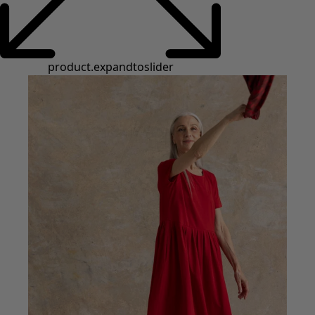
Basics
Alle Basics
Basic-Neuheiten
Kleider & Tuniken
Oberteile
Hosen & Leggings
Gewebtes
Jersey
Strick