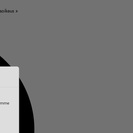
usoikeus »
iemme