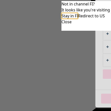
Not in channel FI?
It looks like you're visiti
Stay in FI
Redirect to US
Close