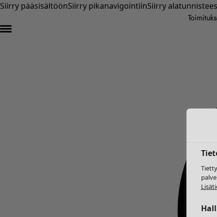
Siirry pääsisältöön
Siirry pikanavigointiin
Siirry alatunnistee
Toimituks
Tie
Tiett
palve
Lisäti
Hal