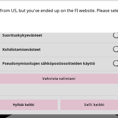
Välttämättömät evästeet
Aina aktiiv
ng from US, but you've ended up on the FI website. Please se
Toimivuusevästeet
Aina aktiiv
Suorituskykyevästeet
Kohdistamisevästeet
Pseudonymisoitujen sähköpostiosoitteiden käyttö
Vahvista valintani
Hylkää kaikki
Salli kaikki