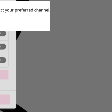
inen
lect your preferred channel.
inen