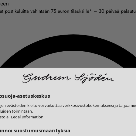
seen
et postikuluitta vähintään 75 euron tilauksille* – 30 päivää palaut
tosuoja-asetuskeskus
yjen evästeiden kielto voi vaikuttaa verkkosivustokokemukseesi ja tarjoam
luiden toimintaan.
etoja
Legal Information
linnoi suostumusmäärityksiä