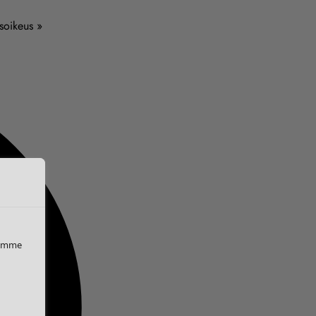
usoikeus »
iemme