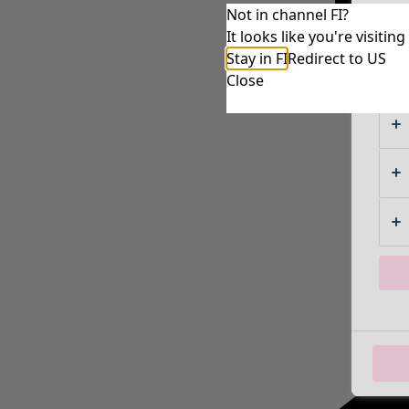
Not in channel FI?
It looks like you're visiti
Stay in FI
Redirect to US
Close