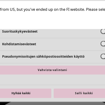
Välttämättömät evästeet
Aina aktiiv
ng from US, but you've ended up on the FI website. Please se
Toimivuusevästeet
Aina aktiiv
Suorituskykyevästeet
Kohdistamisevästeet
Pseudonymisoitujen sähköpostiosoitteiden käyttö
Vahvista valintani
Hylkää kaikki
Salli kaikki