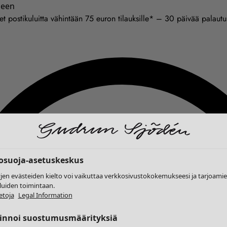
seen
et postikuluitta vähintään 75 euron tilauksille* – 30 päivää palaut
tosuoja-asetuskeskus
yjen evästeiden kielto voi vaikuttaa verkkosivustokokemukseesi ja tarjoam
luiden toimintaan.
etoja
Legal Information
linnoi suostumusmäärityksiä