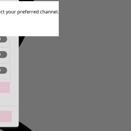
inen
lect your preferred channel.
inen