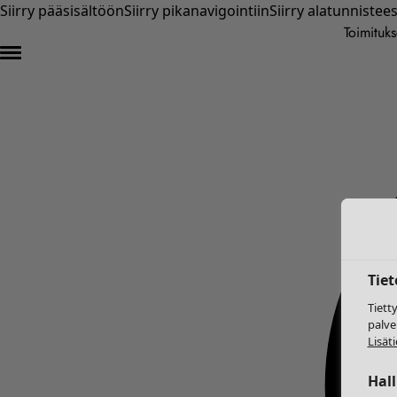
Siirry pääsisältöön
Siirry pikanavigointiin
Siirry alatunnistee
Toimituks
Tie
Tiett
palve
Lisäti
Hal