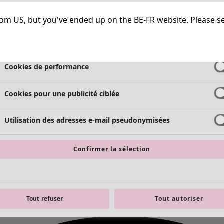
Cookies strictement nécessaires
Toujours a
g from US, but you've ended up on the BE-FR website. Please s
Cookies de fonctionnalité
Toujours a
Cookies de performance
Cookies pour une publicité ciblée
Utilisation des adresses e-mail pseudonymisées
Confirmer la sélection
Tout refuser
Tout autoriser