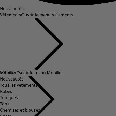
Nouveautés
Vêtements
Ouvrir le menu Vêtements
Vêtements
Mobilier
Ouvrir le menu Mobilier
Nouveautés
Tous les vêtements
Robes
Tuniques
Tops
Chemises et blouses