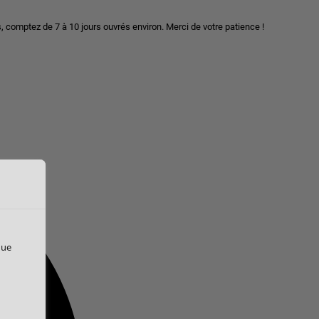
, comptez de 7 à 10 jours ouvrés environ. Merci de votre patience !
que