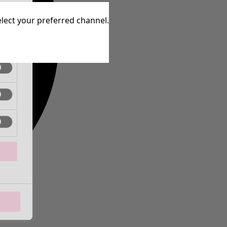
ctif
elect your preferred channel.
ctif