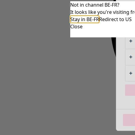
Not in channel BE-FR?
It looks like you're visitin
Stay in BE-FR
Redirect to US
Close