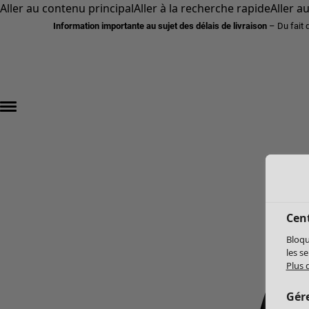
Aller au contenu principal
Aller à la recherche rapide
Aller a
Information importante au sujet des délais de livraison
– Du fait 
Cent
Bloqu
les s
Plus 
Gér