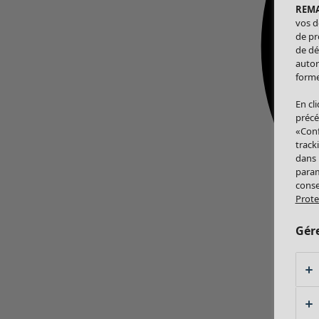
REM
vos d
de pr
de dé
autor
forme
En cl
précé
«Conf
track
dans
param
conse
Prote
Gér