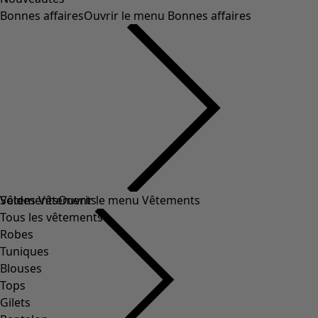
Bonnes affaires
Ouvrir le menu Bonnes affaires
Soldes Vêtements
Vêtements
Ouvrir le menu Vêtements
Tous les vêtements
Robes
Tuniques
Blouses
Tops
Gilets