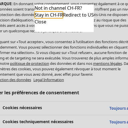
ARQUE:
En donnant votre consentement, vous consentez également à ce q
Not in channel CH-FR?
onnées soient transmises aux États-Unis. Les États-Unis n’offrent pas un ni
Stay in CH-FR
Redirect to US
otection des données comparable à celui de l’UE. Les États-Unis ne disposen
cision d’adéquation. Par conséquent, vous vous exposez au risque que des
Close
ités aient accès à vos données à caractère personnel sans que vous ne puiss
r un quelconque recours juridique en la matière.
iquant sur «Tout accepter», vous consentez à l’utilisation des fonctions décri
demment. Vous pouvez sélectionner des fonctions individuelles en cliquant
irmer ma sélection». Si vous cliquez sur «Tout refuser», aucune fonction de
ing et de targeting ne sera exécutée. Vous trouverez de plus amples inform
 notre
politique de protection
des données et dans nos
mentions légales
. D
ètres des cookies, vous pouvez également révoquer à tout moment le
ntement que vous avez donné, avec effet pour l’avenir.
ction des données
Legal Information
er les préférences de consentement
Cookies nécessaires
Toujours a
Cookies techniquement nécessaires
Toujours a