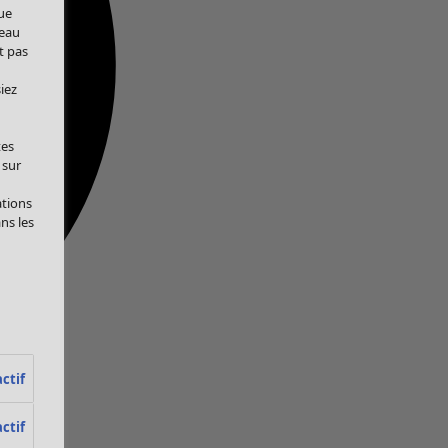
ue
veau
t pas
iez
tes
 sur
ations
ans les
ctif
ctif