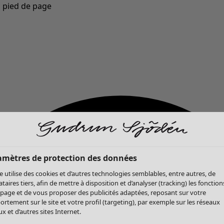
u pied de page
Nouveautés : la collection d'automne haute en couleur de Gudrun »
amètres de protection des données
te utilise des cookies et d’autres technologies semblables, entre autres, de
ataires tiers, afin de mettre à disposition et d’analyser (tracking) les fonction
 page et de vous proposer des publicités adaptées, reposant sur votre
rtement sur le site et votre profil (targeting), par exemple sur les réseaux
x et d’autres sites Internet.