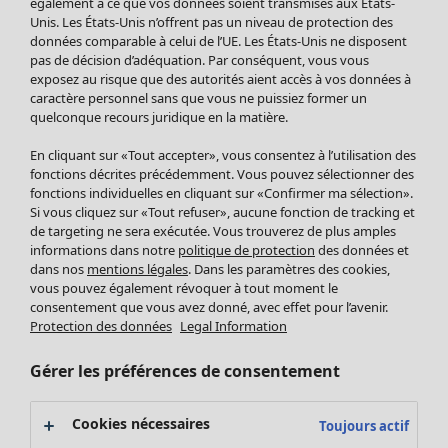
Nouveautés
également à ce que vos données soient transmises aux États-
Unis. Les États-Unis n’offrent pas un niveau de protection des
Bonnes affaires
Ouvrir le menu Bonnes affaires
données comparable à celui de l’UE. Les États-Unis ne disposent
pas de décision d’adéquation. Par conséquent, vous vous
exposez au risque que des autorités aient accès à vos données à
caractère personnel sans que vous ne puissiez former un
quelconque recours juridique en la matière.
En cliquant sur «Tout accepter», vous consentez à l’utilisation des
fonctions décrites précédemment. Vous pouvez sélectionner des
fonctions individuelles en cliquant sur «Confirmer ma sélection».
Si vous cliquez sur «Tout refuser», aucune fonction de tracking et
de targeting ne sera exécutée. Vous trouverez de plus amples
informations dans notre
politique de protection
des données et
dans nos
mentions légales
. Dans les paramètres des cookies,
Soldes Vêtements
Vêtements
Ouvrir le menu Vêtements
vous pouvez également révoquer à tout moment le
consentement que vous avez donné, avec effet pour l’avenir.
Tous les vêtements
Protection des données
Legal Information
Robes
Tuniques
Gérer les préférences de consentement
Blouses
Tops
Cookies nécessaires
Toujours actif
Gilets