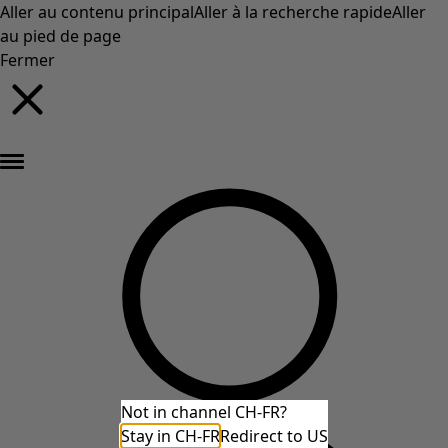
Aller au contenu principal
Aller à la recherche rapide
Aller
au pied de page
Fermer
Nouveautés : la collection d'automne haute en couleur de Gudrun »
Not in channel CH-FR?
Stay in CH-FR
Redirect to US