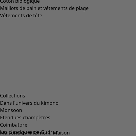
Adresse courriel :
*
Mot de passe :
*
Connexion
Mot de passe oublié ? »
Créez votre compte client !
Trois avantages hauts en couleurs :
Des prix clubs – bénéficiez de prix membre
exceptionnels sur une sélection d'articles.
Des bonus sur vos achats – cumulez des points et
recevez un bonus à valoir sur vos prochains achats.
Des invitations aux évènements – participez à nos
évènements exclusifs et à nos rencontres riches
d'inspiration.
Ouvrir un compte
Entreprise
Entreprise
CGV
Mentions légales