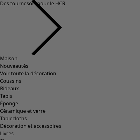
Presse
Service client
Service client
Le compte client
Contact
FAQ
Tableau des tailles
Cartes cadeaux
Newsletter
Demandez notre catalogue
À propos de nous
À propos de nous
Le monde de Gudrun
Nos préoccupations environnementales
Vidéothèque
Concours et gagnantes
Parrainage
Tous nos live streams