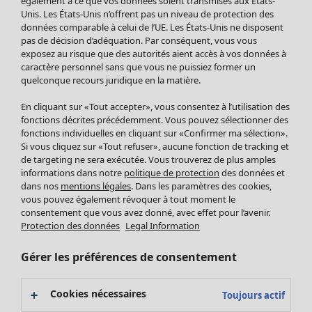
également à ce que vos données soient transmises aux États-
Nouveautés
Unis. Les États-Unis n’offrent pas un niveau de protection des
Bonnes affaires
Ouvrir le menu Bonnes affaires
données comparable à celui de l’UE. Les États-Unis ne disposent
pas de décision d’adéquation. Par conséquent, vous vous
exposez au risque que des autorités aient accès à vos données à
caractère personnel sans que vous ne puissiez former un
quelconque recours juridique en la matière.
En cliquant sur «Tout accepter», vous consentez à l’utilisation des
fonctions décrites précédemment. Vous pouvez sélectionner des
fonctions individuelles en cliquant sur «Confirmer ma sélection».
Si vous cliquez sur «Tout refuser», aucune fonction de tracking et
de targeting ne sera exécutée. Vous trouverez de plus amples
informations dans notre
politique de protection
des données et
dans nos
mentions légales
. Dans les paramètres des cookies,
vous pouvez également révoquer à tout moment le
Soldes Vêtements
Vêtements
Ouvrir le menu Vêtements
consentement que vous avez donné, avec effet pour l’avenir.
Tous les vêtements
Protection des données
Legal Information
Robes
Tuniques
Gérer les préférences de consentement
Blouses
Tops
Cookies nécessaires
Toujours actif
Gilets