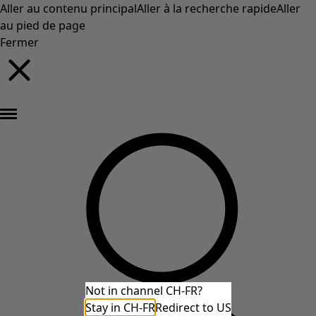
Aller au contenu principal
Aller à la recherche rapide
Aller
au pied de page
Fermer
Nouveautés : la collection d'automne haute en couleur de Gudrun »
Not in channel CH-FR?
Stay in CH-FR
Redirect to US