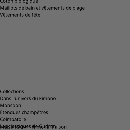
Adresse courriel :
*
Mot de passe :
*
Connexion
Mot de passe oublié ? »
Créez votre compte client !
Trois avantages hauts en couleurs :
Des prix clubs – bénéficiez de prix membre
exceptionnels sur une sélection d'articles.
Des bonus sur vos achats – cumulez des points et
recevez un bonus à valoir sur vos prochains achats.
Des invitations aux évènements – participez à nos
évènements exclusifs et à nos rencontres riches
d'inspiration.
Ouvrir un compte
Entreprise
Entreprise
CGV
Mentions légales