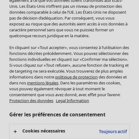
également à ce que vos données soient transmises aux États-
Nouveautés
Unis. Les États-Unis n’offrent pas un niveau de protection des
Bonnes affaires
Ouvrir le menu Bonnes affaires
données comparable à celui de l’UE. Les États-Unis ne disposent
pas de décision d’adéquation. Par conséquent, vous vous
exposez au risque que des autorités aient accès à vos données à
caractère personnel sans que vous ne puissiez former un
quelconque recours juridique en la matière.
En cliquant sur «Tout accepter», vous consentez à l’utilisation des
fonctions décrites précédemment. Vous pouvez sélectionner des
fonctions individuelles en cliquant sur «Confirmer ma sélection».
Si vous cliquez sur «Tout refuser», aucune fonction de tracking et
de targeting ne sera exécutée. Vous trouverez de plus amples
informations dans notre
politique de protection
des données et
dans nos
mentions légales
. Dans les paramètres des cookies,
vous pouvez également révoquer à tout moment le
Soldes Vêtements
Vêtements
Ouvrir le menu Vêtements
consentement que vous avez donné, avec effet pour l’avenir.
Tous les vêtements
Protection des données
Legal Information
Robes
Tuniques
Gérer les préférences de consentement
Blouses
Tops
Cookies nécessaires
Toujours actif
Gilets