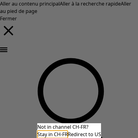
Aller au contenu principal
Aller à la recherche rapide
Aller
au pied de page
Fermer
Nouveautés : la collection d'automne haute en couleur de Gudrun »
Not in channel CH-FR?
Stay in CH-FR
Redirect to US