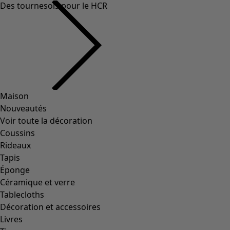
Presse
Service client
Service client
Le compte client
Contact
FAQ
Tableau des tailles
Cartes cadeaux
Newsletter
Demandez notre catalogue
À propos de nous
À propos de nous
Le monde de Gudrun
Nos préoccupations environnementales
Vidéothèque
Concours et gagnantes
Parrainage
Tous nos live streams