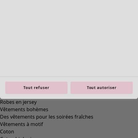
Styles de vétements
Vêtements en lin
Robes de style hippie
Grandes Tailles
À fleurs
Vêtements hippies
Une mode scandinave
Superpositions
À rayures
Des carreaux à foison
À pois
Vêtements bio
Tout refuser
Tout autoriser
Un design suédois
Robes en jersey
Vêtements bohèmes
Des vêtements pour les soirées fraîches
Vêtements à motif
Coton