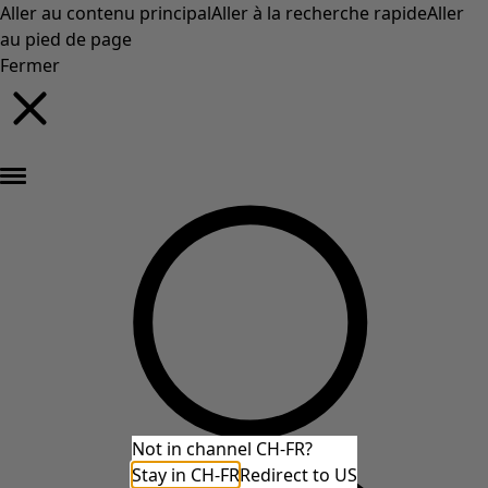
Aller au contenu principal
Aller à la recherche rapide
Aller
au pied de page
Fermer
Nouveautés : la collection d'automne haute en couleur de Gudrun »
Not in channel CH-FR?
Stay in CH-FR
Redirect to US