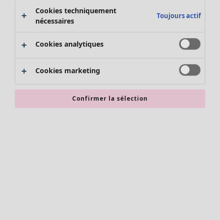
Pantalon
Cookies techniquement
Jupes
Toujours actif
nécessaires
Manteaux & vestes
Leggings et collants
Cookies analytiques
Accessoires
Chaussures
Cookies marketing
Vêtements de bain
Soldes Mobilier
Basics
Bonnes affaires déco
Décoration
Confirmer la sélection
Textiles
Tapis
Éponge