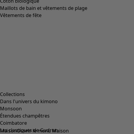
Coton biologique
Maillots de bain et vêtements de plage
Vêtements de fête
Collections
Dans l'univers du kimono
Monsoon
Étendues champêtres
Coimbatore
Les classiques de Gudrun
Maison
Ouvrir le menu Maison