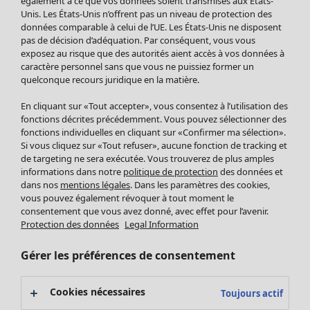
également à ce que vos données soient transmises aux États-
Nouveautés
Unis. Les États-Unis n’offrent pas un niveau de protection des
Bonnes affaires
Ouvrir le menu Bonnes affaires
données comparable à celui de l’UE. Les États-Unis ne disposent
pas de décision d’adéquation. Par conséquent, vous vous
exposez au risque que des autorités aient accès à vos données à
caractère personnel sans que vous ne puissiez former un
quelconque recours juridique en la matière.
En cliquant sur «Tout accepter», vous consentez à l’utilisation des
fonctions décrites précédemment. Vous pouvez sélectionner des
fonctions individuelles en cliquant sur «Confirmer ma sélection».
Si vous cliquez sur «Tout refuser», aucune fonction de tracking et
de targeting ne sera exécutée. Vous trouverez de plus amples
informations dans notre
politique de protection
des données et
dans nos
mentions légales
. Dans les paramètres des cookies,
vous pouvez également révoquer à tout moment le
Soldes Vêtements
consentement que vous avez donné, avec effet pour l’avenir.
Tous les vêtements
Protection des données
Legal Information
Robes
Tuniques
Gérer les préférences de consentement
Blouses
Tops
Cookies nécessaires
Toujours actif
Gilets