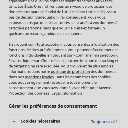
Nouveautés
également à ce que vos données soient transmises aux États-
Unis. Les États-Unis n’offrent pas un niveau de protection des
Bonnes affaires
Ouvrir le menu Bonnes affaires
données comparable à celui de l’UE. Les États-Unis ne disposent
pas de décision d’adéquation. Par conséquent, vous vous
exposez au risque que des autorités aient accès à vos données à
caractère personnel sans que vous ne puissiez former un
quelconque recours juridique en la matière.
En cliquant sur «Tout accepter», vous consentez à l’utilisation des
fonctions décrites précédemment. Vous pouvez sélectionner des
fonctions individuelles en cliquant sur «Confirmer ma sélection».
Si vous cliquez sur «Tout refuser», aucune fonction de tracking et
de targeting ne sera exécutée. Vous trouverez de plus amples
informations dans notre
politique de protection
des données et
dans nos
mentions légales
. Dans les paramètres des cookies,
Soldes Vêtements
vous pouvez également révoquer à tout moment le
consentement que vous avez donné, avec effet pour l’avenir.
Tous les vêtements
Protection des données
Legal Information
Robes
Tuniques
Gérer les préférences de consentement
Blouses
Tops
Cookies nécessaires
Toujours actif
Gilets