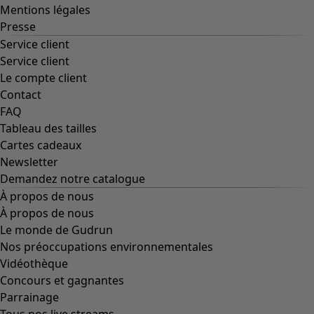
Des tournesols pour le HCR
Maison
Nouveautés
Voir toute la décoration
Coussins
Rideaux
Tapis
Éponge
Céramique et verre
Tablecloths
Décoration et accessoires
Livres