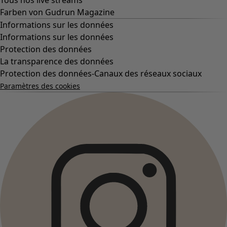
Tissus
Coups de cœur antérieurs
Pièce
Salle de bain
Chambre
Salon
Cuisine et repas
Styles-Maison
Décoration classique et folklorique
Décoration à l'ancienne
Décoration scandinave