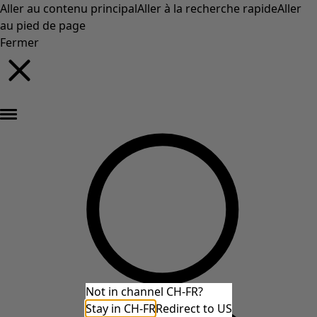
Aller au contenu principal
Aller à la recherche rapide
Aller
au pied de page
Fermer
Nouveautés : la collection d'automne haute en couleur de Gudrun »
Not in channel CH-FR?
Stay in CH-FR
Redirect to US