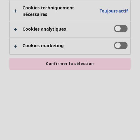
Pantalon
Cookies techniquement
Jupes
Toujours actif
nécessaires
Manteaux & vestes
Leggings et collants
Cookies analytiques
Accessoires
Chaussures
Cookies marketing
Vêtements de bain
Soldes Mobilier
Basics
Bonnes affaires déco
Décoration
Confirmer la sélection
Textiles
Tapis
Éponge