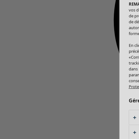
REM
vos d
de pr
de dé
autor
forme
En cl
précé
«Conf
track
dans
param
conse
Prote
Gér