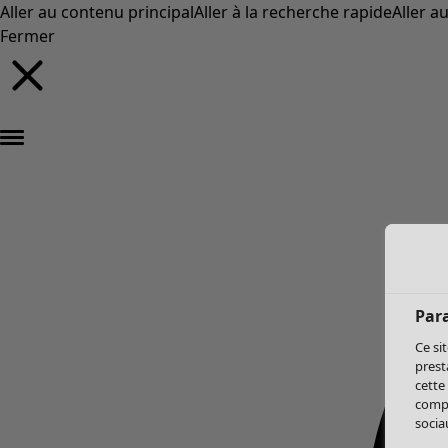
Aller au contenu principal
Aller à la recherche rapide
Aller a
Fermer
Par
Ce si
prest
cette
compo
sociau