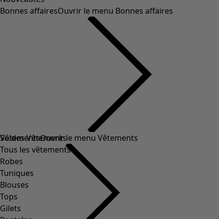
Bonnes affaires
Ouvrir le menu Bonnes affaires
Soldes Vêtements
Vêtements
Ouvrir le menu Vêtements
Tous les vêtements
Robes
Tuniques
Blouses
Tops
Gilets