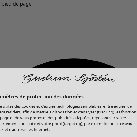
u pied de page
Nouveautés : la collection d'automne haute en couleur de Gudrun »
amètres de protection des données
te utilise des cookies et d’autres technologies semblables, entre autres, de
ataires tiers, afin de mettre à disposition et d’analyser (tracking) les fonction
 page et de vous proposer des publicités adaptées, reposant sur votre
rtement sur le site et votre profil (targeting), par exemple sur les réseaux
x et d’autres sites Internet.