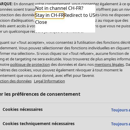
ARQUE:
En donnant votre consentement, vous consentez également à ce q
Not in channel CH-FR?
onnées soient transmises aux États-Unis. Les États-Unis n’offrent pas un ni
Stay in CH-FR
Redirect to US
otection des données comparable à celui de l’UE. Les États-Unis ne disposen
cision d’adéquation. Par conséquent, vous vous exposez au risque que des
Close
ités aient accès à vos données à caractère personnel sans que vous ne puiss
r un quelconque recours juridique en la matière.
iquant sur «Tout accepter», vous consentez à l’utilisation des fonctions décri
demment. Vous pouvez sélectionner des fonctions individuelles en cliquant
irmer ma sélection». Si vous cliquez sur «Tout refuser», aucune fonction de
ing et de targeting ne sera exécutée. Vous trouverez de plus amples inform
 notre
politique de protection
des données et dans nos
mentions légales
. D
ètres des cookies, vous pouvez également révoquer à tout moment le
ntement que vous avez donné, avec effet pour l’avenir.
ction des données
Legal Information
er les préférences de consentement
Cookies nécessaires
Toujours a
Cookies techniquement nécessaires
Toujours a