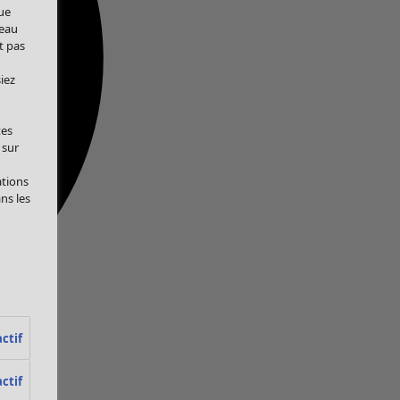
ue
veau
t pas
iez
tes
 sur
ations
ans les
ctif
ctif