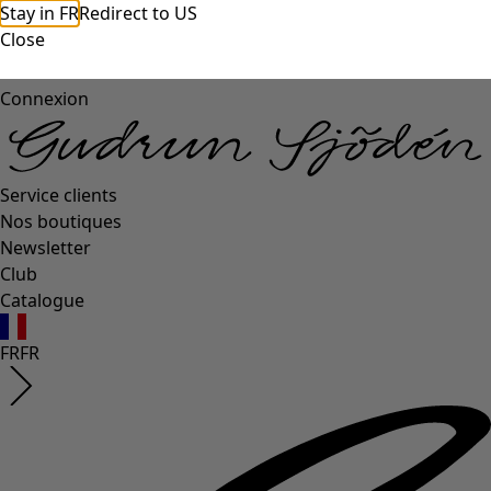
Stay in FR
Redirect to US
Close
Connexion
Service clients
Nos boutiques
Newsletter
Club
Catalogue
FR
FR