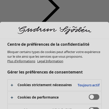
Vêtements
Mobilier
Ouvrir le menu Mobilier
Nouveautés
Centre de préférences de la confidentialité
Tous les vêtements
Bloquer certains types de cookies peut affecter votre expérience
Robes
sur le site ainsi que les services que vous proposons.
Tuniques
Plus d’informations
Legal Information
Tops
Chemises et blouses
Gérer les préférences de consentement
Gilets
Pulls
Mobilier
Campagnes
Ouvrir le menu Campagnes
Cookies strictement nécessaires
Toujours actif
Gilets sans manches
Nouveautés
Manteaux & vestes
Voir toute la décoration
Cookies de performance
Pantalons
Rideaux
Jupes
Coussins & Housse de coussin