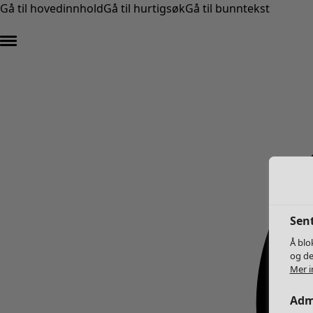
Gå til hovedinnhold
Gå til hurtigsøk
Gå til bunntekst
Sent
Å blo
og de
Mer i
Adm