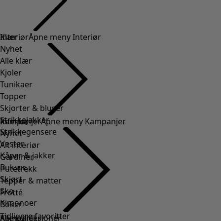
Klær
Interiør
Åpne meny Interiør
Nyhet
Alle klær
Kjoler
Tunikaer
Topper
Skjorter & bluser
Strikkejakker
Interiør
Kampanjer
Åpne meny Kampanjer
Strikkegensere
Nyhet
Vester
Alt interiør
Kåper & jakker
Gardiner
Bukser
Putetrekk
Skjørt
Tepper & matter
Sko
Frotté
Kimonoer
Boker
Tidligere favoritter
Kampanjer
Alle kolleksjoner