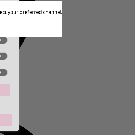
aktiv
lect your preferred channel.
aktiv