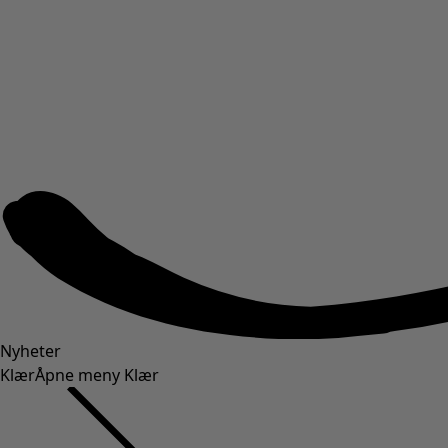
Nyheter
Klær
Åpne meny Klær