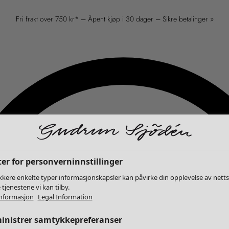
Fri frakt over 750 kr* – Åpent kjøp i 30 dager – Sikre betalinger »
er for personverninnstillinger
kkere enkelte typer informasjonskapsler kan påvirke din opplevelse av nett
 tjenestene vi kan tilby.
nformasjon
Legal Information
inistrer samtykkepreferanser