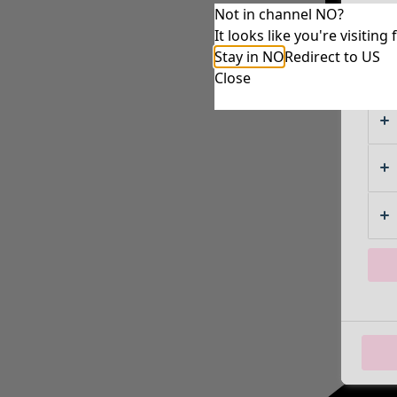
Not in channel NO?
It looks like you're visiti
Stay in NO
Redirect to US
Close