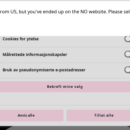
Helt nødvendige informasjonskapsler
Alltid 
ng from US, but you've ended up on the NO website. Please se
Cookies for funksjonalitet
Alltid 
Cookies for ytelse
Målrettede informasjonskapsler
Bruk av pseudonymiserte e-postadresser
Bekreft mine valg
Avvis alle
Tillat alle