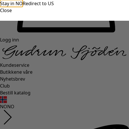
Stay in NO
Redirect to US
Close
Logg inn
Kundeservice
Butikkene våre
Nyhetsbrev
Club
Bestill katalog
NO
NO