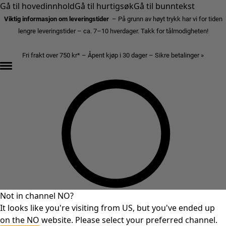
Gå til hovedinnhold
Gå til hurtigsøk
Gå til bunntekst
Viktig informasjon om leveringstider
– På grunn av høyt trykk har vi for tiden
lengre leveringstider – ca. 7–10 hverdager. Takk for tålmodigheten!
Fri frakt over 750 kr* – Åpent kjøp i 30 dager – Sikre betalinger »
Not in channel NO?
It looks like you're visiting from US, but you've ended up
on the NO website. Please select your preferred channel.