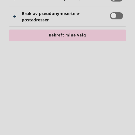
Bruk av pseudonymiserte e-
postadresser
Bekreft mine valg
Klær
Nyhet
Alle klær
Kjoler
Tunikaer
Topper
Skjorter & bluser
Strikkejakker
Strikkegensere
Vester
Kåper & jakker
Bukser
Skjørt
Sko