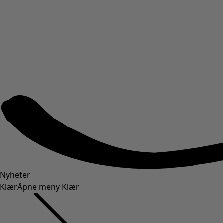
Nyheter
Klær
Åpne meny Klær