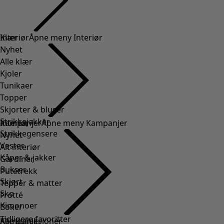
Klær
Interiør
Åpne meny Interiør
Nyhet
Alle klær
Kjoler
Tunikaer
Topper
Skjorter & bluser
Strikkejakker
Interiør
Kampanjer
Åpne meny Kampanjer
Strikkegensere
Nyhet
Vester
Alt interiør
Kåper & jakker
Gardiner
Bukser
Putetrekk
Skjørt
Tepper & matter
Sko
Frotté
Kimonoer
Boker
Tidligere favoritter
Kampanjer
Alle kolleksjoner