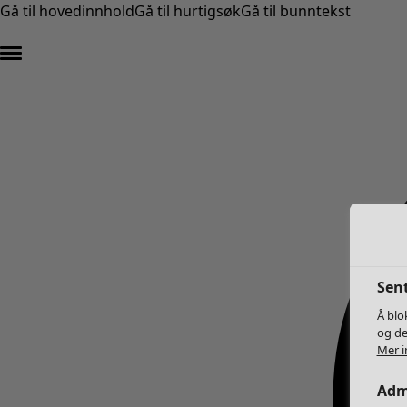
Gå til hovedinnhold
Gå til hurtigsøk
Gå til bunntekst
Sent
Å blo
og de
Mer i
Adm