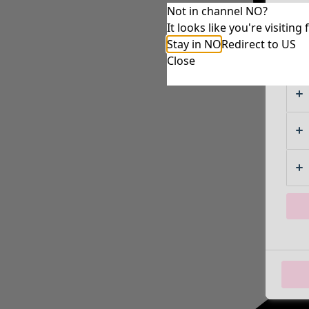
Not in channel NO?
It looks like you're visiti
Stay in NO
Redirect to US
Close