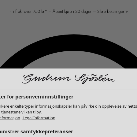
Fri frakt over 750 kr* – Åpent kjøp i 30 dager – Sikre betalinger »
er for personverninnstillinger
kkere enkelte typer informasjonskapsler kan påvirke din opplevelse av nett
 tjenestene vi kan tilby.
nformasjon
Legal Information
inistrer samtykkepreferanser