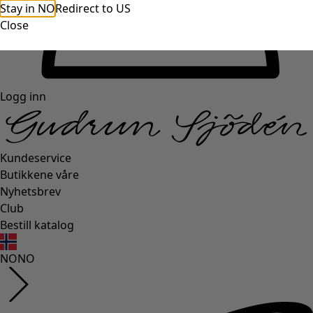
Stay in NO
Redirect to US
Close
Logg inn
Kundeservice
Butikkene våre
Nyhetsbrev
Club
Bestill katalog
NO
NO