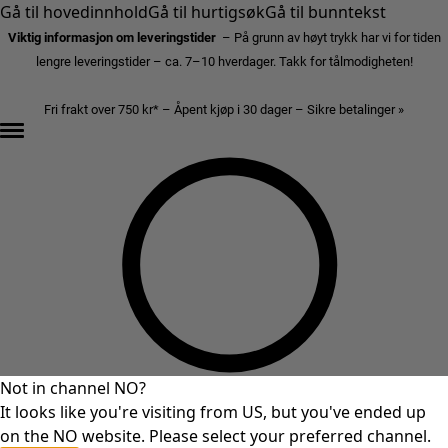
Gå til hovedinnhold
Gå til hurtigsøk
Gå til bunntekst
Viktig informasjon om leveringstider
– På grunn av høyt trykk har vi for tiden
lengre leveringstider – ca. 7–10 hverdager. Takk for tålmodigheten!
Fri frakt over 750 kr* – Åpent kjøp i 30 dager – Sikre betalinger »
Not in channel NO?
It looks like you're visiting from US, but you've ended up
on the NO website. Please select your preferred channel.