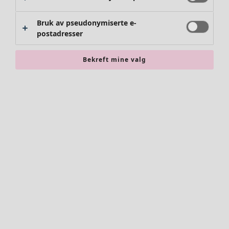
Bruk av pseudonymiserte e-
postadresser
Bekreft mine valg
Klær
Nyhet
Alle klær
Kjoler
Tunikaer
Topper
Skjorter & bluser
Strikkejakker
Strikkegensere
Vester
Kåper & jakker
Bukser
Skjørt
Sko