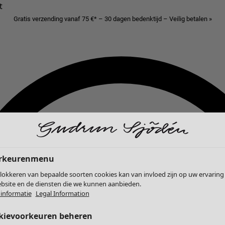
t
Gratis verzending vanaf 75 €* – 30 dagen bedenktijd – Veilig betalen »
rkeurenmenu
lokkeren van bepaalde soorten cookies kan van invloed zijn op uw ervaring
bsite en de diensten die we kunnen aanbieden.
informatie
Legal Information
kievoorkeuren beheren