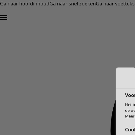
Ga naar hoofdinhoud
Ga naar snel zoeken
Ga naar voetteks
Voo
Het b
de we
Meer 
Coo