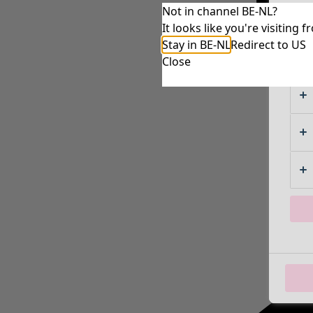
Not in channel BE-NL?
It looks like you're visitin
Stay in BE-NL
Redirect to US
Close