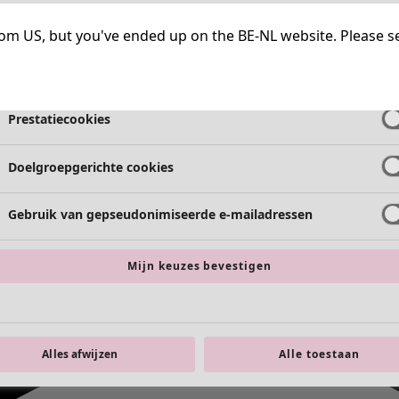
Strikt noodzakelijke cookies
Altijd a
g from US, but you've ended up on the BE-NL website. Please s
Functionele cookies
Altijd a
Prestatiecookies
Doelgroepgerichte cookies
Gebruik van gepseudonimiseerde e-mailadressen
Mijn keuzes bevestigen
Alles afwijzen
Alle toestaan