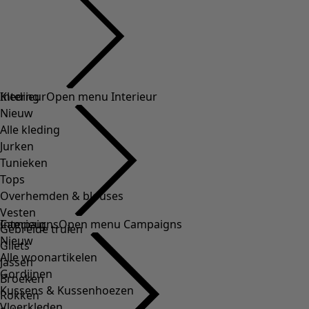
Kleding
Interieur
Open menu Interieur
Nieuw
Alle kleding
Jurken
Tunieken
Tops
Overhemden & blouses
Vesten
Interieur
Campaigns
Open menu Campaigns
Gebreide truien
Nieuw
Gilets
Alle woonartikelen
Jassen
Gordijnen
Broeken
Kussens & Kussenhoezen
Rokken
Vloerkleden