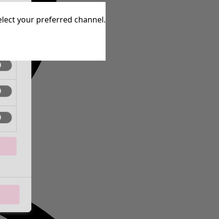
ctief
elect your preferred channel.
ctief