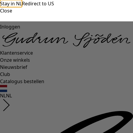
Stay in NL
Redirect to US
Close
Inloggen
Klantenservice
Onze winkels
Nieuwsbrief
Club
Catalogus bestellen
NL
NL