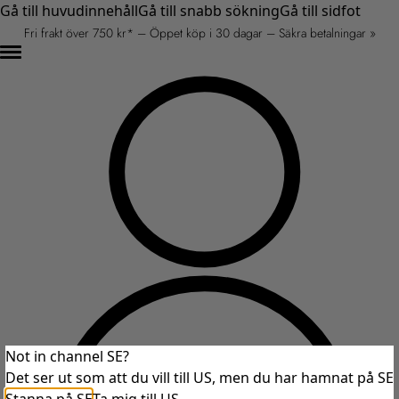
Gå till huvudinnehåll
Gå till snabb sökning
Gå till sidfot
Fri frakt över 750 kr* – Öppet köp i 30 dagar – Säkra betalningar »
Not in channel SE?
Det ser ut som att du vill till US, men du har hamnat på SE