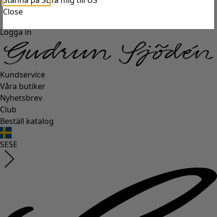
Stanna på SE
Ta mig till US
Close
Logga in
Kundservice
Våra butiker
Nyhetsbrev
Club
Beställ katalog
SE
SE