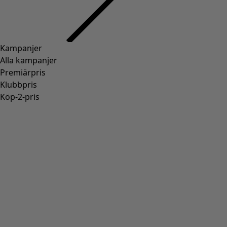
Sverige | Gudrun Sjödén Sverige AB, Box 47633, SE 117 94