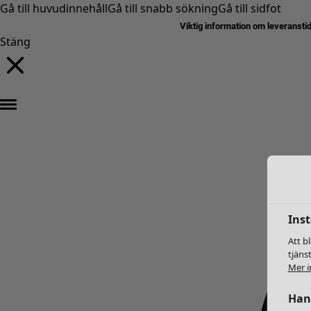
Gå till huvudinnehåll
Gå till snabb sökning
Gå till sidfot
Viktig information om leveransti
Stäng
Inst
Att b
tjäns
Mer i
Hant