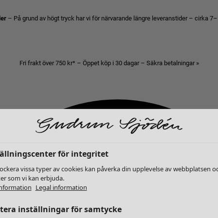
der
– På grund av högt tryck har vi för närvarande längre leveranstider – cirka 7–
Fri frakt över 750 kr* – Öppet köp i 30 dagar – Säkra betalningar »
ällningscenter för integritet
lockera vissa typer av cookies kan påverka din upplevelse av webbplatsen o
ter som vi kan erbjuda.
nformation
Legal information
era inställningar för samtycke