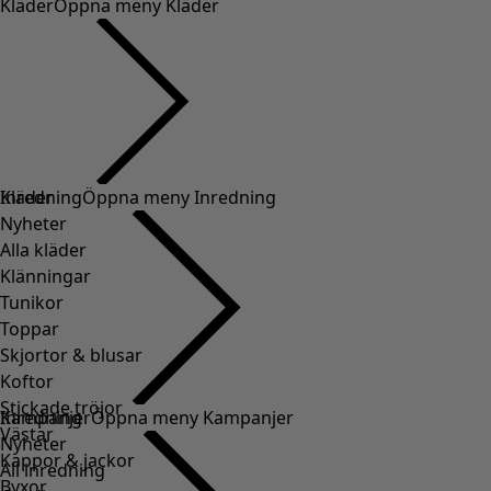
Kläder
Öppna meny Kläder
Kläder
Inredning
Öppna meny Inredning
Nyheter
Alla kläder
Klänningar
Tunikor
Toppar
Skjortor & blusar
Koftor
Stickade tröjor
Inredning
Kampanjer
Öppna meny Kampanjer
Västar
Nyheter
Kappor & jackor
All inredning
Byxor