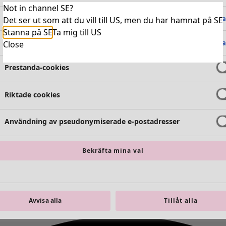
Not in channel SE?
Absolut nödvändiga cookies
Alltid 
Det ser ut som att du vill till US, men du har hamnat på SE
Stanna på SE
Ta mig till US
Funktionella cookies
Alltid 
Close
Prestanda-cookies
Riktade cookies
Användning av pseudonymiserade e-postadresser
Bekräfta mina val
Avvisa alla
Tillåt alla