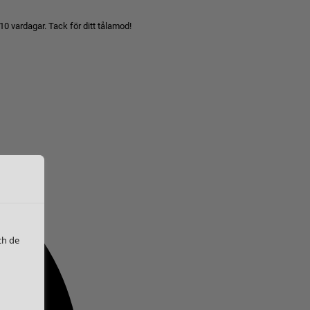
10 vardagar. Tack för ditt tålamod!
ch de