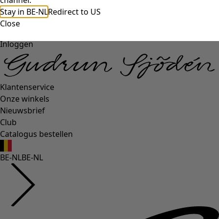
channel.
Stay in BE-NL
Redirect to US
Close
Inloggen
Klantenservice
Onze winkels
Nieuwsbrief
Club
Catalogus bestellen
BE-NL
BE-NL