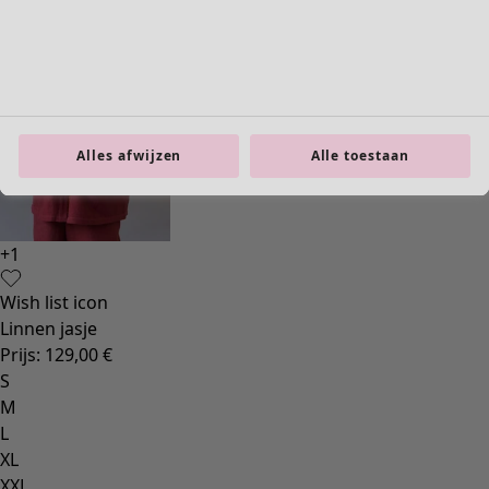
Alles afwijzen
Alle toestaan
+
1
Wish list icon
Linnen jasje
Prijs
:
129,00 €
S
M
L
XL
XXL