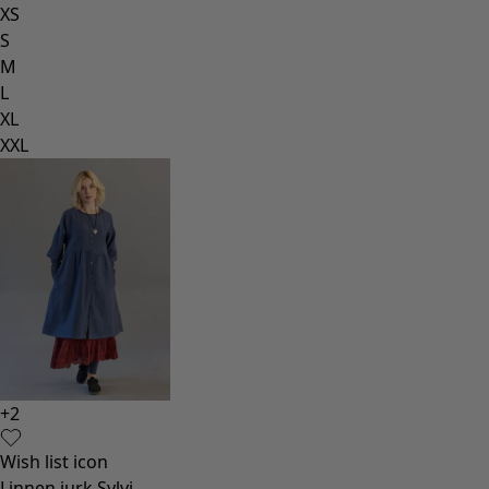
XS
S
M
L
XL
XXL
+
2
Wish list icon
Linnen jurk Sylvi