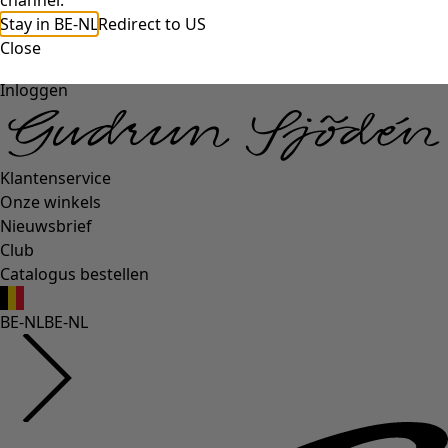
channel.
Stay in BE-NL
Redirect to US
Close
Inloggen
Klantenservice
Onze winkels
Nieuwsbrief
Club
Catalogus bestellen
BE-NL
BE-NL