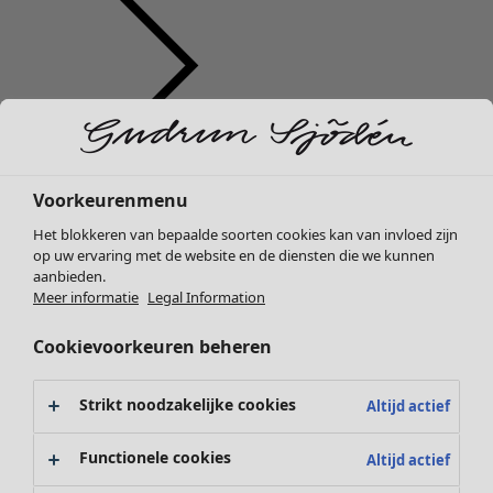
Kleding
Interieur
Open menu Interieur
Nieuw
Voorkeurenmenu
Alle kleding
Het blokkeren van bepaalde soorten cookies kan van invloed zijn
Jurken
op uw ervaring met de website en de diensten die we kunnen
Tunieken
aanbieden.
Tops
Meer informatie
Legal Information
Overhemden & blouses
Cookievoorkeuren beheren
Vesten
Interieur
Campaigns
Open menu Campaigns
Gebreide truien
Nieuw
Gilets
Strikt noodzakelijke cookies
Altijd actief
Alle woonartikelen
Jassen
Gordijnen
Broeken
Functionele cookies
Altijd actief
Kussens & Kussenhoezen
Rokken