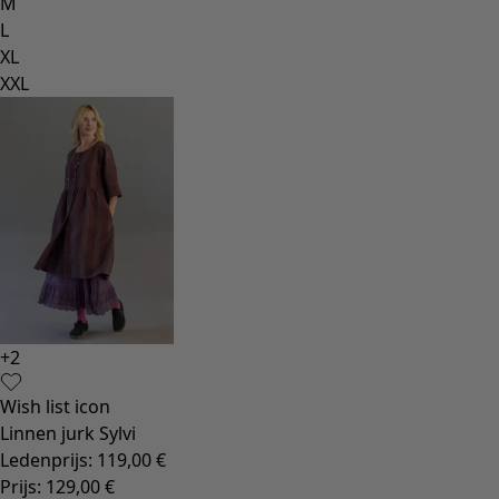
M
L
XL
XXL
+
2
Wish list icon
Linnen jurk Sylvi
Ledenprijs
:
119,00 €
Prijs
:
129,00 €