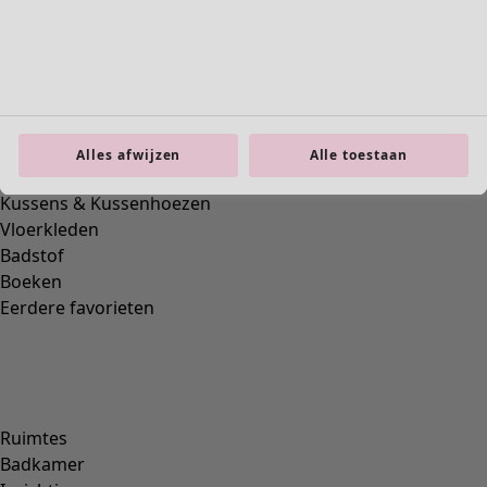
Interieur
Nieuw
Alle woonartikelen
Alles afwijzen
Alle toestaan
Gordijnen
Kussens & Kussenhoezen
Vloerkleden
Badstof
Boeken
Eerdere favorieten
Ruimtes
Badkamer