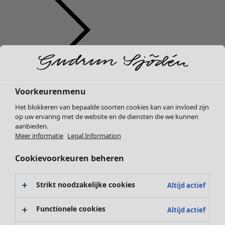
Kleding
Nieuw
Voorkeurenmenu
Alle kleding
Het blokkeren van bepaalde soorten cookies kan van invloed zijn
Jurken
op uw ervaring met de website en de diensten die we kunnen
Tunieken
aanbieden.
Tops
Meer informatie
Legal Information
Overhemden & blouses
Cookievoorkeuren beheren
Vesten
Gebreide truien
Gilets
Strikt noodzakelijke cookies
Altijd actief
Jassen
Broeken
Functionele cookies
Altijd actief
Rokken