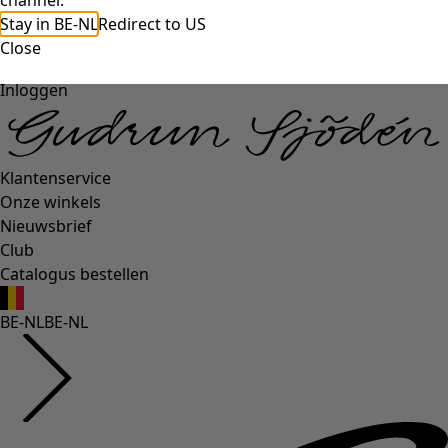
channel.
Stay in BE-NL
Redirect to US
Close
Inloggen
Klantenservice
Onze winkels
Nieuwsbrief
Club
Catalogus bestellen
BE-NL
BE-NL