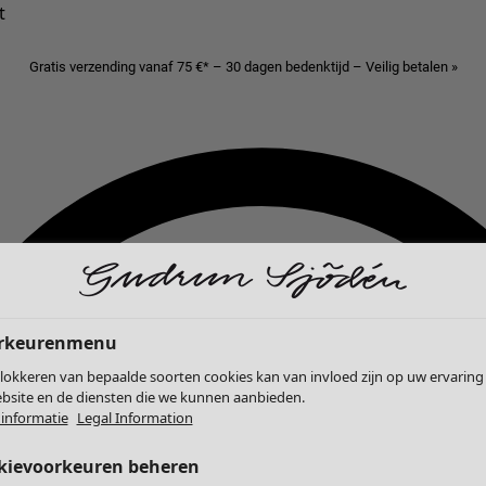
t
Gratis verzending vanaf 75 €* – 30 dagen bedenktijd – Veilig betalen »
rkeurenmenu
lokkeren van bepaalde soorten cookies kan van invloed zijn op uw ervaring
bsite en de diensten die we kunnen aanbieden.
informatie
Legal Information
kievoorkeuren beheren