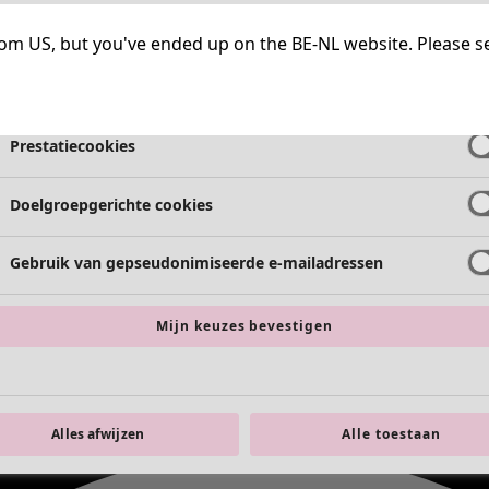
Strikt noodzakelijke cookies
Altijd a
g from US, but you've ended up on the BE-NL website. Please s
Functionele cookies
Altijd a
Prestatiecookies
Doelgroepgerichte cookies
Gebruik van gepseudonimiseerde e-mailadressen
Mijn keuzes bevestigen
Alles afwijzen
Alle toestaan