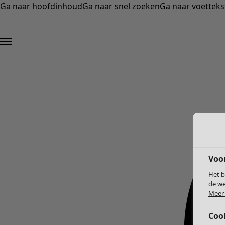
Ga naar hoofdinhoud
Ga naar snel zoeken
Ga naar voetteks
Voo
Het b
de we
Meer 
Coo