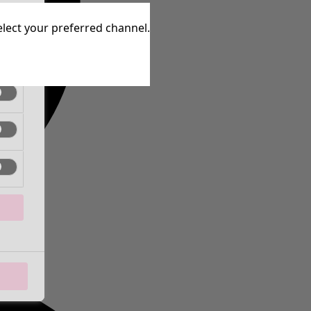
ctief
elect your preferred channel.
ctief