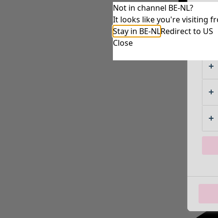
Not in channel BE-NL?
It looks like you're visitin
Stay in BE-NL
Redirect to US
Close