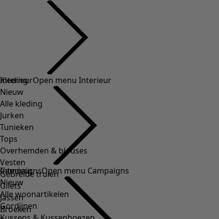
Kleding
Interieur
Open menu Interieur
Nieuw
Alle kleding
Jurken
Tunieken
Tops
Overhemden & blouses
Vesten
Interieur
Campaigns
Open menu Campaigns
Gebreide truien
Nieuw
Gilets
Alle woonartikelen
Jassen
Gordijnen
Broeken
Kussens & Kussenhoezen