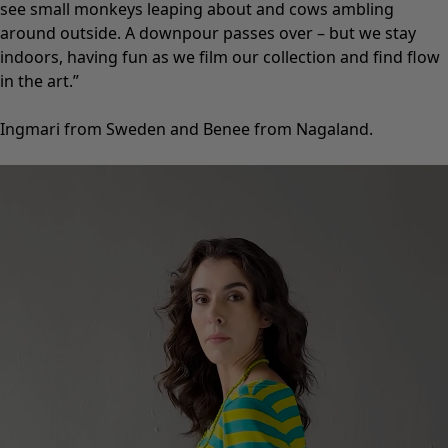
Inrichting
Keuken & eetkamer
Shop de stijl
Klassiek en traditioneel interieur
Traditioneel interieur
Landelijk interieur
Speels interieur
Kleurrijk interieur
Gebloemde woonaccessoires
Natuurlijk