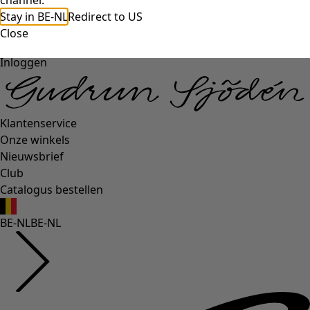
channel.
Stay in BE-NL
Redirect to US
Close
Inloggen
Klantenservice
Onze winkels
Nieuwsbrief
Club
Catalogus bestellen
BE-NL
BE-NL