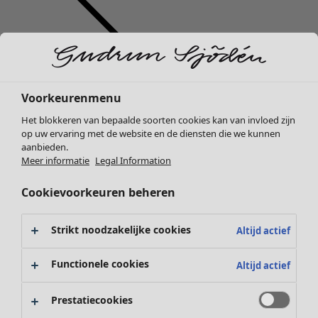
Voorkeurenmenu
Kleding
Het blokkeren van bepaalde soorten cookies kan van invloed zijn
Nieuw
op uw ervaring met de website en de diensten die we kunnen
Alle kleding
aanbieden.
Jurken
Meer informatie
Legal Information
Tunieken
Tops
Cookievoorkeuren beheren
Overhemden & blouses
Vesten
Strikt noodzakelijke cookies
Altijd actief
Gebreide truien
Gilets
Functionele cookies
Altijd actief
Jassen
Broeken
Prestatiecookies
Rokken