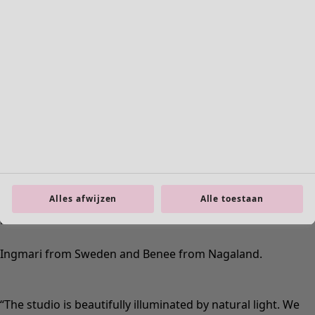
Interieur
Nieuw
Alle woonartikelen
Gordijnen
Kussens & Kussenhoezen
Vloerkleden
Badstof
Boeken
Alles afwijzen
Alle toestaan
Eerdere favorieten
Ruimtes
Badkamer