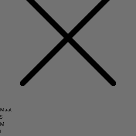
Inrichting
Keuken & eetkamer
Shop de stijl
Klassiek en traditioneel interieur
Traditioneel interieur
Landelijk interieur
Speels interieur
Kleurrijk interieur
Gebloemde woonaccessoires
Natuurlijk