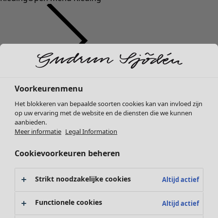
Kleding
Voorkeurenmenu
Nieuw
Het blokkeren van bepaalde soorten cookies kan van invloed zijn
Alle kleding
op uw ervaring met de website en de diensten die we kunnen
Jurken
aanbieden.
Tunieken
Meer informatie
Legal Information
Tops
Cookievoorkeuren beheren
Overhemden & blouses
Vesten
Gebreide truien
Strikt noodzakelijke cookies
Altijd actief
Gilets
Jassen
Functionele cookies
Altijd actief
Broeken