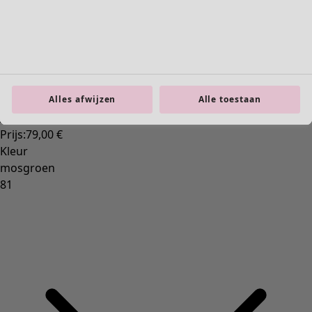
Interieur
Nieuw
Alle woonartikelen
Alles afwijzen
Alle toestaan
Gordijnen
Kussens & Kussenhoezen
Vloerkleden
Badstof
Boeken
Eerdere favorieten
Ruimtes
Badkamer