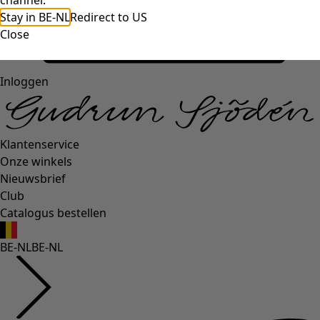
channel.
Stay in BE-NL
Redirect to US
Close
Inloggen
Klantenservice
Onze winkels
Nieuwsbrief
Club
Catalogus bestellen
BE-NL
BE-NL