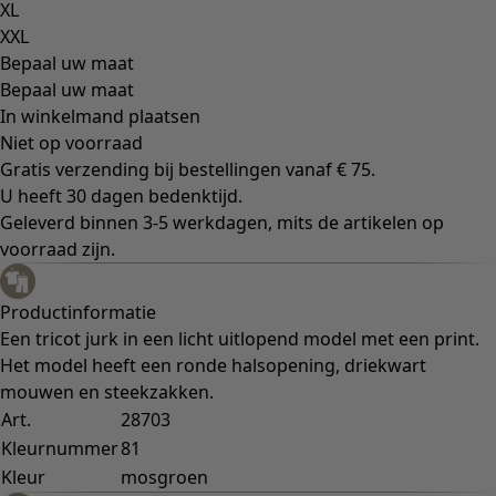
Bohemien interieur
Scandinavisch interieur
Gezellig interieur