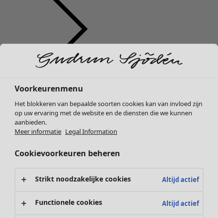
Kleding
Interieur
Open menu Interieur
Nieuw
Voorkeurenmenu
Alle kleding
Het blokkeren van bepaalde soorten cookies kan van invloed zijn
Jurken
op uw ervaring met de website en de diensten die we kunnen
Tunieken
aanbieden.
Tops
Meer informatie
Legal Information
Overhemden & blouses
Cookievoorkeuren beheren
Vesten
Interieur
Campaigns
Open menu Campaigns
Gebreide truien
Nieuw
Gilets
Strikt noodzakelijke cookies
Altijd actief
Alle woonartikelen
Jassen
Gordijnen
Broeken
Functionele cookies
Altijd actief
Kussens & Kussenhoezen
Rokken