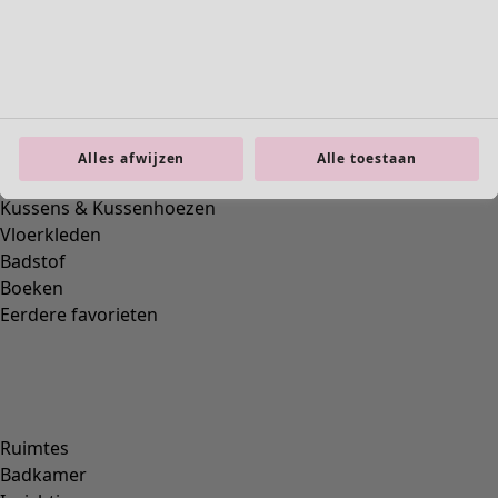
Alles afwijzen
Alle toestaan
Geweven onderrok van biologisch katoen
Wish list icon
Prijs
:
74,00 €