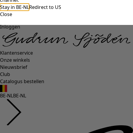
channel.
Stay in BE-NL
Redirect to US
Close
Inloggen
Klantenservice
Onze winkels
Nieuwsbrief
Club
Catalogus bestellen
BE-NL
BE-NL