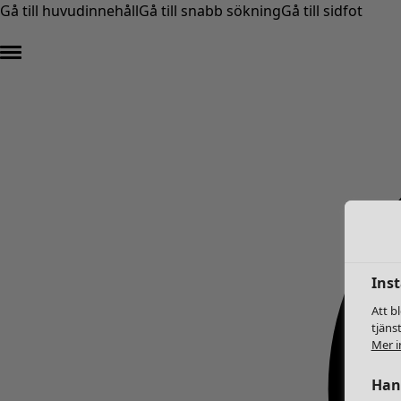
Gå till huvudinnehåll
Gå till snabb sökning
Gå till sidfot
Inst
Att b
tjäns
Mer i
Hant