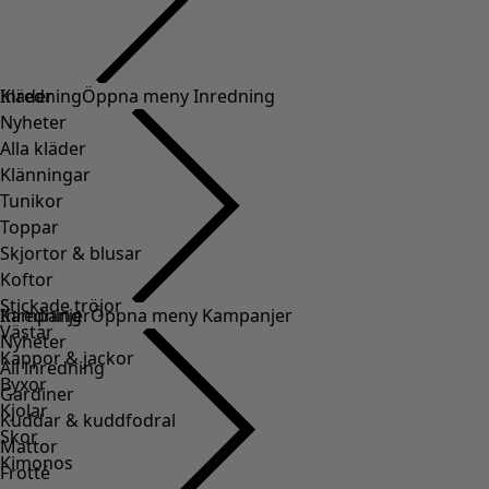
Kläder
Inredning
Öppna meny Inredning
Nyheter
Alla kläder
Klänningar
Tunikor
Toppar
Skjortor & blusar
Koftor
Stickade tröjor
Inredning
Kampanjer
Öppna meny Kampanjer
Västar
Nyheter
Kappor & jackor
All inredning
Byxor
Gardiner
Kjolar
Kuddar & kuddfodral
Skor
Mattor
Kimonos
Frotté