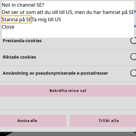
Not in channel SE?
Absolut nödvändiga cookies
Alltid 
Det ser ut som att du vill till US, men du har hamnat på SE
Stanna på SE
Ta mig till US
Funktionella cookies
Alltid 
Close
Prestanda-cookies
Riktade cookies
Användning av pseudonymiserade e-postadresser
Bekräfta mina val
Avvisa alla
Tillåt alla