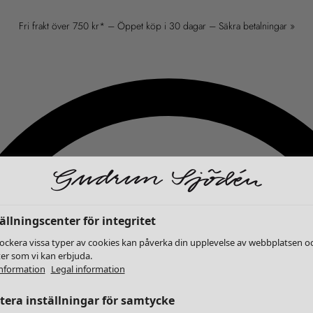
Fri frakt över 750 kr* – Öppet köp i 30 dagar – Säkra betalningar »
ällningscenter för integritet
lockera vissa typer av cookies kan påverka din upplevelse av webbplatsen o
ter som vi kan erbjuda.
nformation
Legal information
era inställningar för samtycke