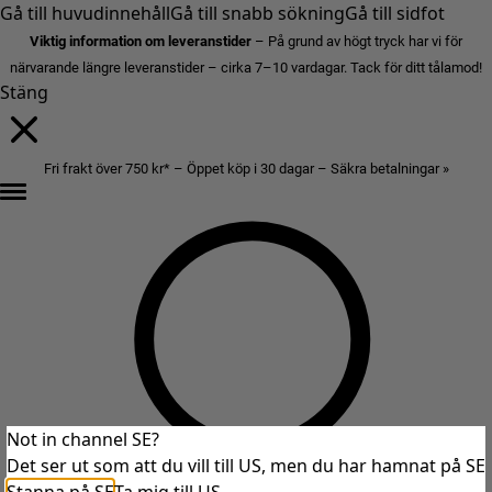
Gå till huvudinnehåll
Gå till snabb sökning
Gå till sidfot
Viktig information om leveranstider
– På grund av högt tryck har vi för
närvarande längre leveranstider – cirka 7–10 vardagar. Tack för ditt tålamod!
Stäng
Fri frakt över 750 kr* – Öppet köp i 30 dagar – Säkra betalningar »
Not in channel SE?
Det ser ut som att du vill till US, men du har hamnat på SE