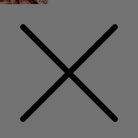
Shoppa stilen
Klassisk och allmoge inredning
Gammaldags inredning
Lantlig inredning
Rolig inredning
Färgglad inredning
Blommig inredning
Natur
Bohemisk inredning
Skandinavisk inredning
Mysig inredning