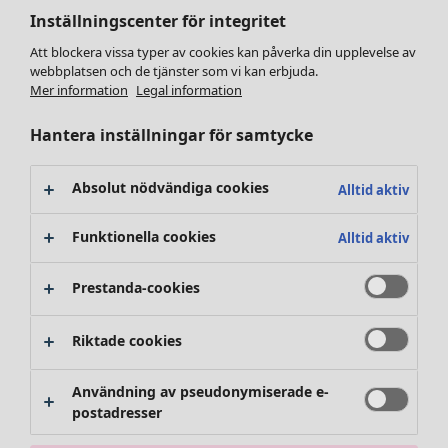
Kläder
Öppna meny Kläder
Inställningscenter för integritet
Att blockera vissa typer av cookies kan påverka din upplevelse av
webbplatsen och de tjänster som vi kan erbjuda.
Mer information
Legal information
Hantera inställningar för samtycke
Kläder
Absolut nödvändiga cookies
Alltid aktiv
Nyheter
Alla kläder
Funktionella cookies
Alltid aktiv
Klänningar
Tunikor
Prestanda-cookies
Toppar
Skjortor & blusar
Riktade cookies
Koftor
Stickade tröjor
Användning av pseudonymiserade e-
Västar
postadresser
Kappor & jackor