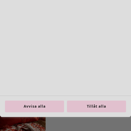
All inredning
Gardiner
Kuddar & kuddfodral
Mattor
Frotté
Böcker
Tidigare favoriter
Rum
Badrum
Vardagsrum
Kök & matplats
Avvisa alla
Tillåt alla