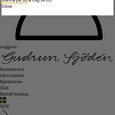
Stanna på SE
Ta mig till US
Close
Logga in
Kundservice
Våra butiker
Nyhetsbrev
Club
Beställ katalog
SE
SE