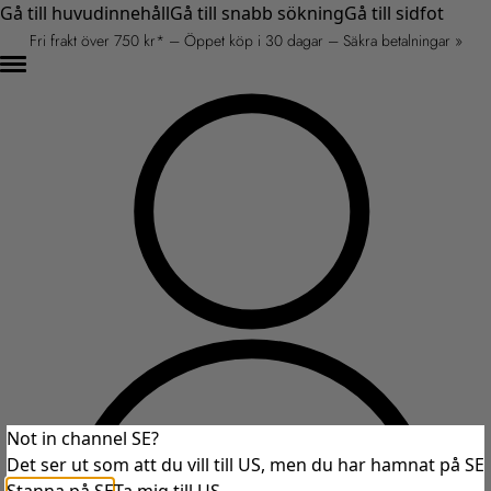
Gå till huvudinnehåll
Gå till snabb sökning
Gå till sidfot
Fri frakt över 750 kr* – Öppet köp i 30 dagar – Säkra betalningar »
Not in channel SE?
Det ser ut som att du vill till US, men du har hamnat på SE