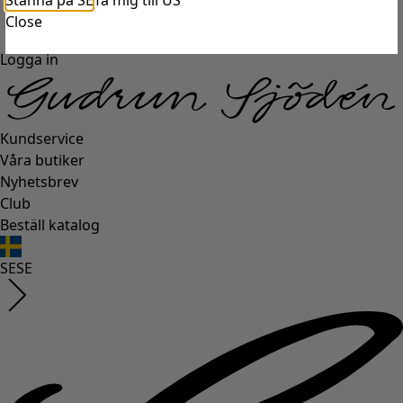
Stanna på SE
Ta mig till US
Close
Logga in
Kundservice
Våra butiker
Nyhetsbrev
Club
Beställ katalog
SE
SE