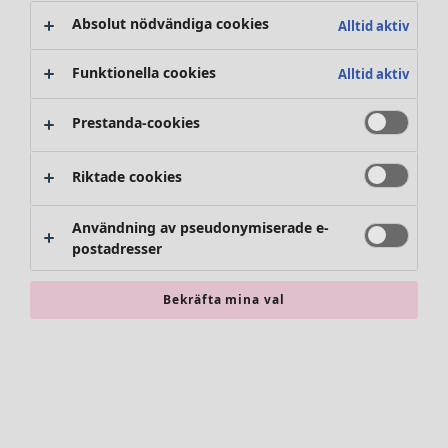
Absolut nödvändiga cookies
Alltid aktiv
Kläder
Inredning
Öppna meny Inredning
Funktionella cookies
Alltid aktiv
Nyheter
Alla kläder
Prestanda-cookies
Klänningar
Tunikor
Riktade cookies
Toppar
Skjortor & blusar
Användning av pseudonymiserade e-
Koftor
postadresser
Stickade tröjor
Inredning
Kampanjer
Öppna meny Kampanjer
Västar
Nyheter
Bekräfta mina val
Kappor & jackor
All inredning
Byxor
Gardiner
Kjolar
Kuddar & kuddfodral
Skor
Mattor
Kimonos
Frotté
Böcker