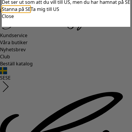
Det ser ut som att du vill till US, men du har hamnat på SE
Stanna på SE
Ta mig till US
Logga in
Close
Kundservice
Våra butiker
Nyhetsbrev
Club
Beställ katalog
SE
SE