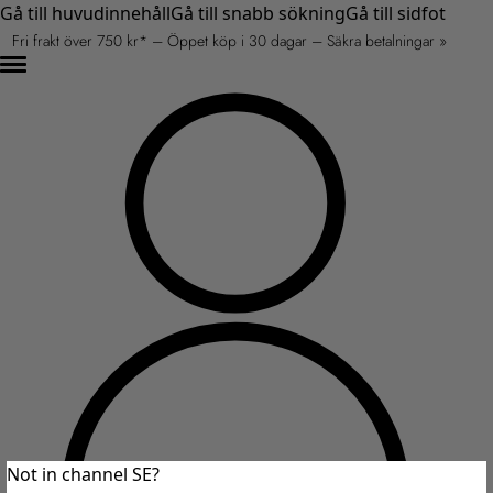
Gå till huvudinnehåll
Gå till snabb sökning
Gå till sidfot
Fri frakt över 750 kr* – Öppet köp i 30 dagar – Säkra betalningar »
Not in channel SE?