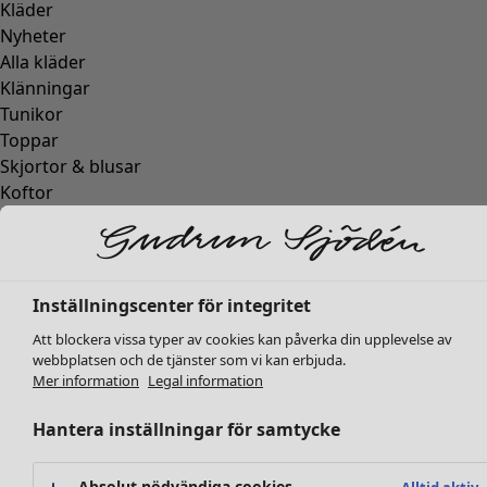
Kläder
Nyheter
Alla kläder
Klänningar
Tunikor
Toppar
Skjortor & blusar
Koftor
Stickade tröjor
Västar
Kappor & jackor
Byxor
Inställningscenter för integritet
Kjolar
Att blockera vissa typer av cookies kan påverka din upplevelse av
Skor
webbplatsen och de tjänster som vi kan erbjuda.
Kimonos
Mer information
Legal information
Hantera inställningar för samtycke
Absolut nödvändiga cookies