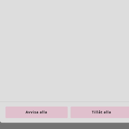
Böcker
Tidigare favoriter
Rum
Badrum
Vardagsrum
Kök & matplats
Avvisa alla
Tillåt alla