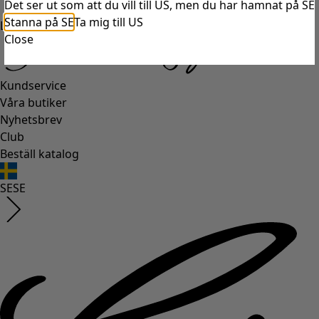
Det ser ut som att du vill till US, men du har hamnat på SE
Stanna på SE
Ta mig till US
Logga in
Close
Kundservice
Våra butiker
Nyhetsbrev
Club
Beställ katalog
SE
SE