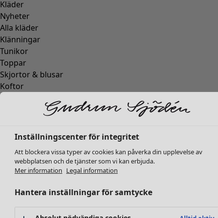
Kläder
Inredning
Öppna meny Inredning
Nyheter
Alla kläder
Klänningar
Tunikor
Toppar
Skjortor & blusar
Koftor
Stickade tröjor
Inredning
Kampanjer
Öppna meny Kampanjer
Västar
Nyheter
Kappor & jackor
All inredning
Byxor
Inställningscenter för integritet
Gardiner
Kjolar
Kuddar & kuddfodral
Att blockera vissa typer av cookies kan påverka din upplevelse av
Skor
Mattor
webbplatsen och de tjänster som vi kan erbjuda.
Kimonos
Mer information
Legal information
Frotté
Böcker
Hantera inställningar för samtycke
Tidigare favoriter
Kampanjer
Alla kollektioner
Alla kampanjer
Absolut nödvändiga cookies