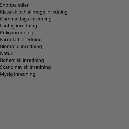
Trikåbyxa i ekologisk bomull/elastan
Wish list icon
Pris
:
745 kr
Färg
krappröd
33