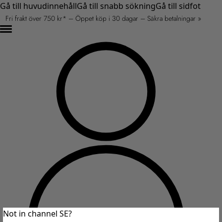
Gå till huvudinnehåll
Gå till snabb sökning
Gå till sidfot
Fri frakt över 750 kr* – Öppet köp i 30 dagar – Säkra betalningar »
Not in channel SE?