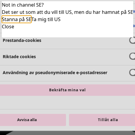
Not in channel SE?
Absolut nödvändiga cookies
Alltid 
Det ser ut som att du vill till US, men du har hamnat på SE
Stanna på SE
Ta mig till US
Funktionella cookies
Alltid 
Close
Prestanda-cookies
Riktade cookies
Användning av pseudonymiserade e-postadresser
Bekräfta mina val
Avvisa alla
Tillåt alla