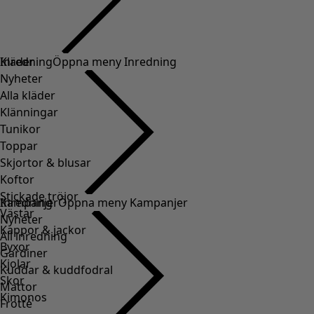
Kläder
Inredning
Öppna meny Inredning
Nyheter
Alla kläder
Klänningar
Tunikor
Toppar
Skjortor & blusar
Koftor
Stickade tröjor
Inredning
Kampanjer
Öppna meny Kampanjer
Västar
Nyheter
Kappor & jackor
All inredning
Byxor
Gardiner
Kjolar
Kuddar & kuddfodral
Skor
Mattor
Kimonos
Frotté