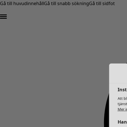
Gå till huvudinnehåll
Gå till snabb sökning
Gå till sidfot
Inst
Att b
tjäns
Mer i
Hant