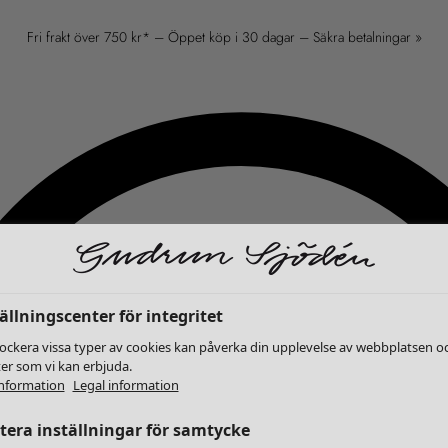
Fri frakt över 750 kr* – Öppet köp i 30 dagar – Säkra betalningar »
ällningscenter för integritet
lockera vissa typer av cookies kan påverka din upplevelse av webbplatsen o
ter som vi kan erbjuda.
nformation
Legal information
era inställningar för samtycke