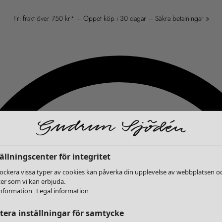
Fri frakt över 750 kr* – Öppet köp i 30 dagar – Säkra betalningar »
ällningscenter för integritet
lockera vissa typer av cookies kan påverka din upplevelse av webbplatsen o
ter som vi kan erbjuda.
nformation
Legal information
era inställningar för samtycke