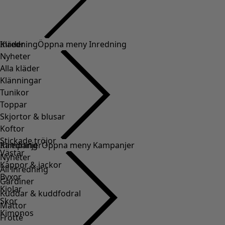
Kläder
Inredning
Öppna meny Inredning
Nyheter
Alla kläder
Klänningar
Tunikor
Toppar
Skjortor & blusar
Koftor
Stickade tröjor
Inredning
Kampanjer
Öppna meny Kampanjer
Västar
Nyheter
Kappor & jackor
All inredning
Byxor
Gardiner
Kjolar
Kuddar & kuddfodral
Skor
Mattor
Kimonos
Frotté