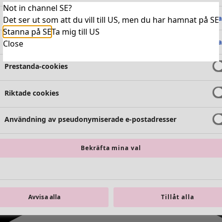
Not in channel SE?
Absolut nödvändiga cookies
Alltid 
Det ser ut som att du vill till US, men du har hamnat på SE
Stanna på SE
Ta mig till US
Funktionella cookies
Alltid 
Close
Prestanda-cookies
Riktade cookies
Användning av pseudonymiserade e-postadresser
Bekräfta mina val
Avvisa alla
Tillåt alla