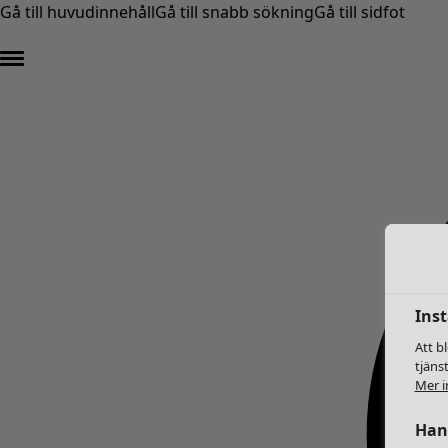
Gå till huvudinnehåll
Gå till snabb sökning
Gå till sidfot
Inst
Att b
tjäns
Mer i
Hant