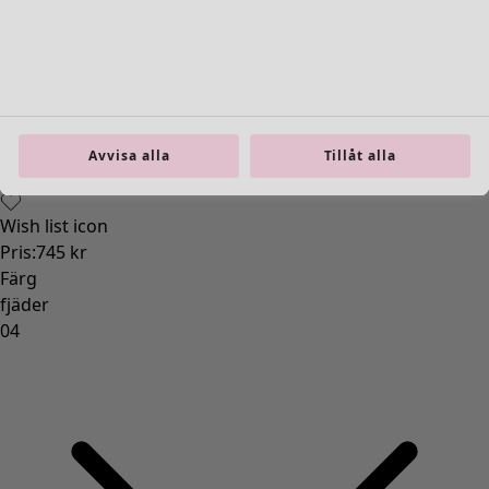
Inredning
Öppna meny Inredning
Avvisa alla
Tillåt alla
Inredning
Nyheter
All inredning
Gardiner
Kuddar & kuddfodral
Mattor
Frotté
Böcker
Tidigare favoriter