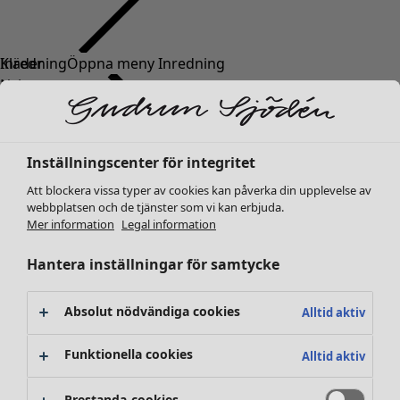
Kläder
Nyheter
Alla kläder
Klänningar
Tunikor
Inställningscenter för integritet
Toppar
Att blockera vissa typer av cookies kan påverka din upplevelse av
Skjortor & blusar
webbplatsen och de tjänster som vi kan erbjuda.
Koftor
Mer information
Legal information
Stickade tröjor
Västar
Hantera inställningar för samtycke
Kappor & jackor
Byxor
Absolut nödvändiga cookies
Alltid aktiv
Kjolar
Skor
Funktionella cookies
Alltid aktiv
Kimonos
Prestanda-cookies