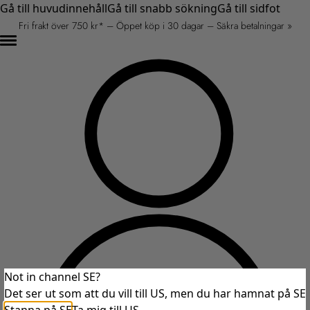
Gå till huvudinnehåll
Gå till snabb sökning
Gå till sidfot
Fri frakt över 750 kr* – Öppet köp i 30 dagar – Säkra betalningar »
Not in channel SE?
Det ser ut som att du vill till US, men du har hamnat på SE