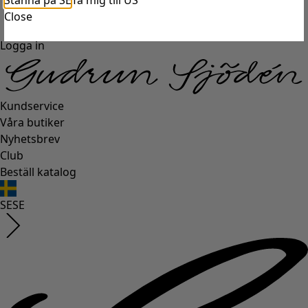
Stanna på SE
Ta mig till US
Close
Logga in
Kundservice
Våra butiker
Nyhetsbrev
Club
Beställ katalog
SE
SE