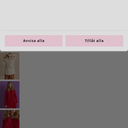
Gå till 5
Gå till 6
Fler färger
Avvisa alla
Tillåt alla