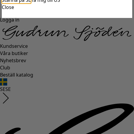
Stanna på SE
Ta mig till US
Close
Logga in
Kundservice
Våra butiker
Nyhetsbrev
Club
Beställ katalog
SE
SE