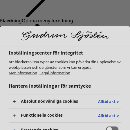
Kläder
Inredning
Öppna meny Inredning
Nyheter
Alla kläder
Klänningar
Tunikor
Inställningscenter för integritet
Toppar
Att blockera vissa typer av cookies kan påverka din upplevelse av
Skjortor & blusar
webbplatsen och de tjänster som vi kan erbjuda.
Koftor
Mer information
Legal information
Stickade tröjor
Inredning
Kampanjer
Öppna meny Kampanjer
Västar
Hantera inställningar för samtycke
Nyheter
Kappor & jackor
All inredning
Byxor
Gardiner
Absolut nödvändiga cookies
Alltid aktiv
Kjolar
Kuddar & kuddfodral
Skor
Mattor
Funktionella cookies
Alltid aktiv
Kimonos
Frotté
Böcker
Prestanda-cookies