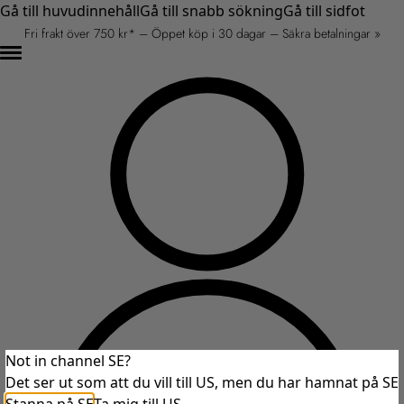
Gå till huvudinnehåll
Gå till snabb sökning
Gå till sidfot
Fri frakt över 750 kr* – Öppet köp i 30 dagar – Säkra betalningar »
Not in channel SE?
Det ser ut som att du vill till US, men du har hamnat på SE