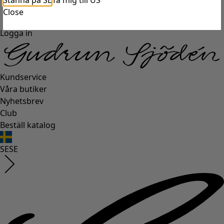
Stanna på SE
Ta mig till US
Close
Logga in
Kundservice
Våra butiker
Nyhetsbrev
Club
Beställ katalog
SE
SE