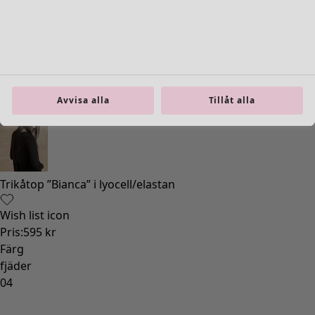
Avvisa alla
Tillåt alla
Trikåtop ”Bianca” i lyocell/elastan
Wish list icon
Pris
:
595 kr
Färg
fjäder
04