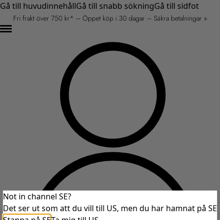
Gå till huvudinnehåll
Gå till snabb sökning
Gå till sidfot
Fri frakt över 750 kr* – Öppet köp i 30 dagar – Säkra betalningar »
Not in channel SE?
Det ser ut som att du vill till US, men du har hamnat på SE