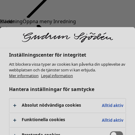
Kläder
Inredning
Öppna meny Inredning
Nyheter
Alla kläder
Klänningar
Tunikor
Inställningscenter för integritet
Toppar
Att blockera vissa typer av cookies kan påverka din upplevelse av
Skjortor & blusar
webbplatsen och de tjänster som vi kan erbjuda.
Koftor
Mer information
Legal information
Stickade tröjor
Inredning
Kampanjer
Öppna meny Kampanjer
Västar
Hantera inställningar för samtycke
Nyheter
Kappor & jackor
All inredning
Byxor
Gardiner
Absolut nödvändiga cookies
Alltid aktiv
Kjolar
Kuddar & kuddfodral
Skor
Mattor
Funktionella cookies
Alltid aktiv
Kimonos
Frotté
Böcker
Prestanda-cookies