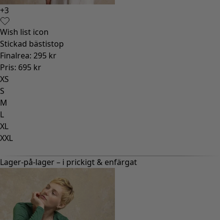
+
3
Wish list icon
Stickad bästistop
Finalrea
:
295 kr
Pris
:
695 kr
XS
S
M
L
XL
XXL
Lager-på-lager – i prickigt & enfärgat