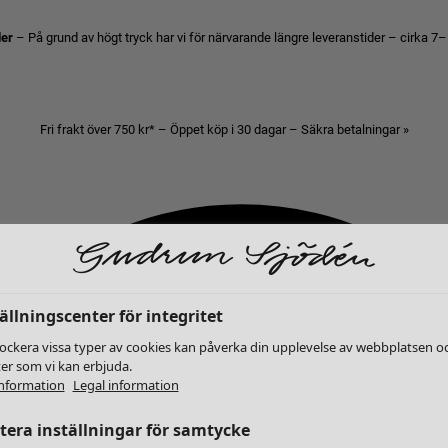
der
– På grund av högt tryck har vi för närvarande längre leveranstider – cirka 7–
Fri frakt över 750 kr* – Öppet köp i 30 dagar – Säkra betalningar »
ällningscenter för integritet
lockera vissa typer av cookies kan påverka din upplevelse av webbplatsen o
ter som vi kan erbjuda.
nformation
Legal information
era inställningar för samtycke