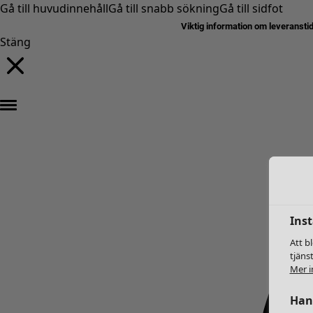
Gå till huvudinnehåll
Gå till snabb sökning
Gå till sidfot
Viktig information om leveransti
Stäng
Inst
Att b
tjäns
Mer i
Hant