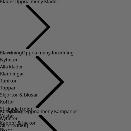
Kläder
Öppna meny Kläder
Kläder
Inredning
Öppna meny Inredning
Nyheter
Alla kläder
Klänningar
Tunikor
Toppar
Skjortor & blusar
Koftor
Stickade tröjor
Inredning
Kampanjer
Öppna meny Kampanjer
Västar
Nyheter
Kappor & jackor
All inredning
Byxor