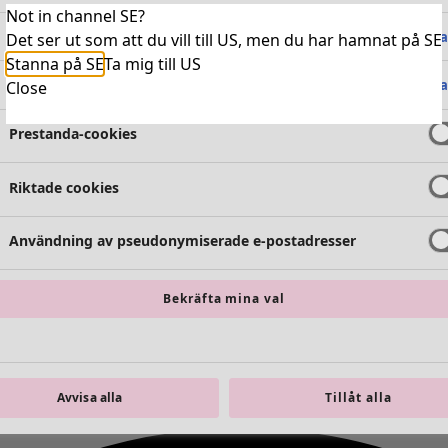
Not in channel SE?
Absolut nödvändiga cookies
Alltid 
Det ser ut som att du vill till US, men du har hamnat på SE
Stanna på SE
Ta mig till US
Funktionella cookies
Alltid 
Close
Prestanda-cookies
Riktade cookies
Användning av pseudonymiserade e-postadresser
Bekräfta mina val
Avvisa alla
Tillåt alla