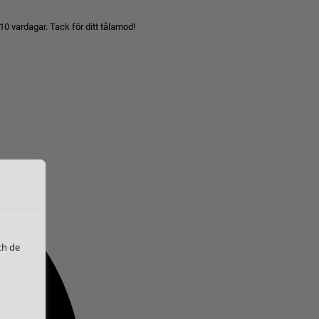
10 vardagar. Tack för ditt tålamod!
ch de