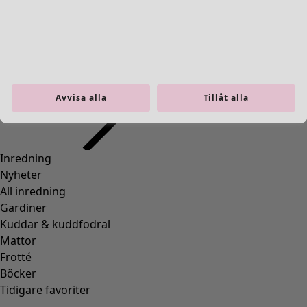
Inredning
Öppna meny Inredning
Avvisa alla
Tillåt alla
Inredning
Nyheter
All inredning
Gardiner
Kuddar & kuddfodral
Mattor
Frotté
Böcker
Tidigare favoriter