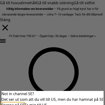
Gå till huvudinnehåll
Gå till snabb sökning
Gå till sidfot
Viktig information om leveranstider
– På grund av högt tryck har vi för
närvarande längre leveranstider – cirka 7–10 vardagar. Tack för ditt tålamod!
Stäng
Fri frakt över 750 kr* – Öppet köp i 30 dagar – Säkra betalningar »
Not in channel SE?
Det ser ut som att du vill till US, men du har hamnat på SE