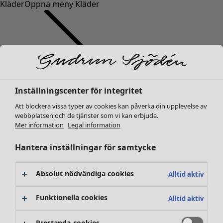
Kläder
Öppna meny Kläder
Inställningscenter för integritet
Kläder
Nyheter
Att blockera vissa typer av cookies kan påverka din upplevelse av
Alla kläder
webbplatsen och de tjänster som vi kan erbjuda.
Mer information
Legal information
Klänningar
Tunikor
Hantera inställningar för samtycke
Toppar
Skjortor & blusar
Absolut nödvändiga cookies
Koftor
Alltid aktiv
Stickade tröjor
Funktionella cookies
Västar
Alltid aktiv
Kappor & jackor
Byxor
Prestanda-cookies