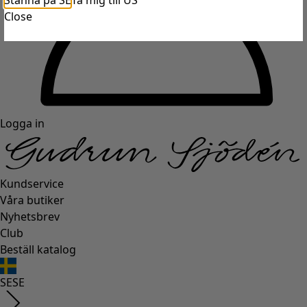
Stanna på SE
Ta mig till US
Close
Logga in
Kundservice
Våra butiker
Nyhetsbrev
Club
Beställ katalog
SE
SE