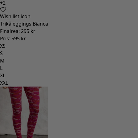
Gammaldags inredning
Lantlig inredning
Rolig inredning
Färgglad inredning
Blommig inredning
Natur
Bohemisk inredning
Skandinavisk inredning
Mysig inredning