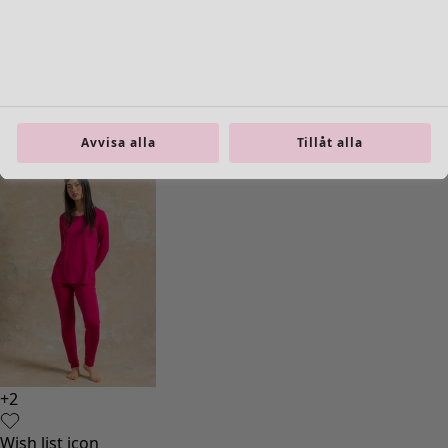
Inredning
Öppna meny Inredning
Avvisa alla
Tillåt alla
Inredning
Nyheter
All inredning
Gardiner
Kuddar & kuddfodral
Mattor
Frotté
Böcker
Tidigare favoriter