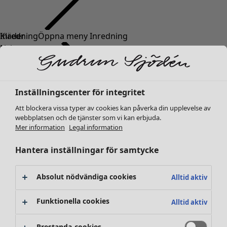
Kläder
Nyheter
Alla kläder
Klänningar
Tunikor
Inställningscenter för integritet
Toppar
Att blockera vissa typer av cookies kan påverka din upplevelse av
Skjortor & blusar
webbplatsen och de tjänster som vi kan erbjuda.
Koftor
Mer information
Legal information
Stickade tröjor
Västar
Hantera inställningar för samtycke
Kappor & jackor
Byxor
Absolut nödvändiga cookies
Alltid aktiv
Kjolar
Skor
Funktionella cookies
Alltid aktiv
Kimonos
Prestanda-cookies