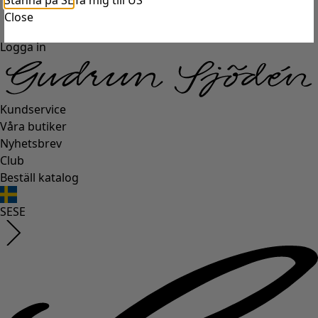
Stanna på SE
Ta mig till US
Close
Logga in
Kundservice
Våra butiker
Nyhetsbrev
Club
Beställ katalog
SE
SE