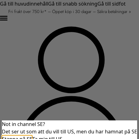
Gå till huvudinnehåll
Gå till snabb sökning
Gå till sidfot
Fri frakt över 750 kr* – Öppet köp i 30 dagar – Säkra betalningar »
Not in channel SE?
Det ser ut som att du vill till US, men du har hamnat på SE