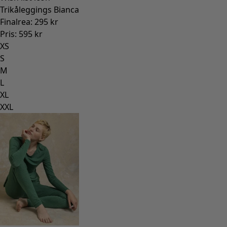
Rum
Badrum
Vardagsrum
Kök & matplats
Shoppa stilen
Klassisk och allmoge inredning