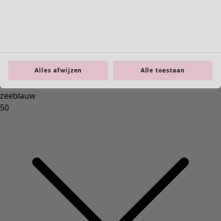
Interieur
Nieuw
Alle woonartikelen
Alles afwijzen
Alle toestaan
Gordijnen
Kussens & Kussenhoezen
Vloerkleden
Badstof
Boeken
Eerdere favorieten
Ruimtes
Badkamer