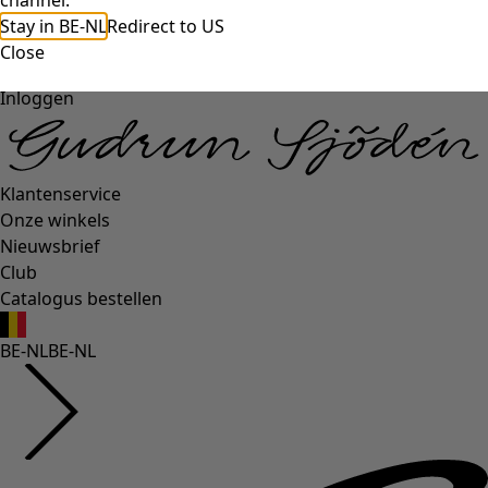
channel.
Stay in BE-NL
Redirect to US
Close
Inloggen
Klantenservice
Onze winkels
Nieuwsbrief
Club
Catalogus bestellen
BE-NL
BE-NL