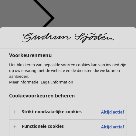
Kleding
Nieuw
Voorkeurenmenu
Alle kleding
Het blokkeren van bepaalde soorten cookies kan van invloed zijn
Jurken
op uw ervaring met de website en de diensten die we kunnen
Tunieken
aanbieden.
Tops
Meer informatie
Legal Information
Overhemden & blouses
Cookievoorkeuren beheren
Vesten
Gebreide truien
Gilets
Strikt noodzakelijke cookies
Altijd actief
Jassen
Broeken
Functionele cookies
Altijd actief
Rokken