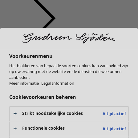
Kleding
Interieur
Open menu Interieur
Nieuw
Voorkeurenmenu
Alle kleding
Het blokkeren van bepaalde soorten cookies kan van invloed zijn
Jurken
op uw ervaring met de website en de diensten die we kunnen
Tunieken
aanbieden.
Tops
Meer informatie
Legal Information
Overhemden & blouses
Cookievoorkeuren beheren
Vesten
Interieur
Campaigns
Open menu Campaigns
Gebreide truien
Nieuw
Gilets
Strikt noodzakelijke cookies
Altijd actief
Alle woonartikelen
Jassen
Gordijnen
Broeken
Functionele cookies
Altijd actief
Kussens & Kussenhoezen
Rokken