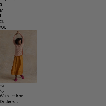
S
M
L
XL
XXL
+
3
Wish list icon
Onderrok