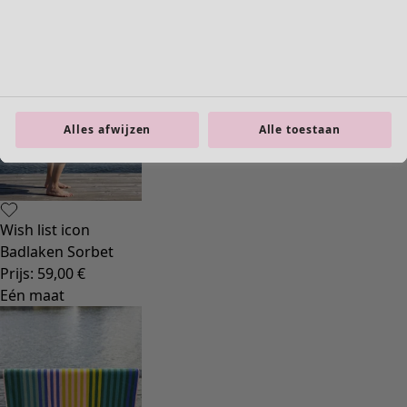
Alles afwijzen
Alle toestaan
Wish list icon
Badlaken Sorbet
Prijs
:
59,00 €
Eén maat