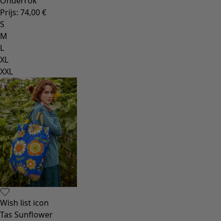
Onderrok
Prijs
:
74,00 €
S
M
L
XL
XXL
Wish list icon
Tas Sunflower