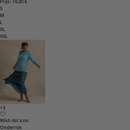
Prijs
:
74,00 €
S
M
L
XL
XXL
+
3
Wish list icon
Onderrok