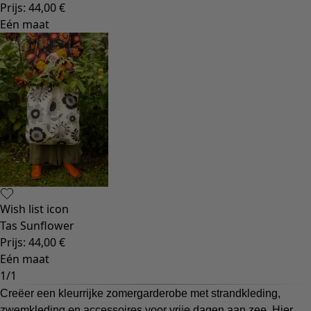
Prijs
:
44,00 €
Eén maat
Wish list icon
Tas Sunflower
Prijs
:
44,00 €
Eén maat
1
/
1
Creëer een kleurrijke zomergarderobe met strandkleding,
zwemkleding en
accessoires
voor vrije dagen aan zee. Hier