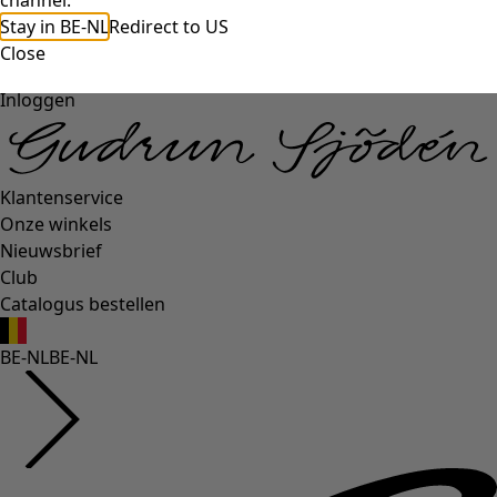
channel.
Stay in BE-NL
Redirect to US
Close
Inloggen
Klantenservice
Onze winkels
Nieuwsbrief
Club
Catalogus bestellen
BE-NL
BE-NL