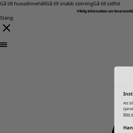
Gå till huvudinnehåll
Gå till snabb sökning
Gå till sidfot
Viktig information om leveransti
Stäng
Inst
Att b
tjäns
Mer i
Hant