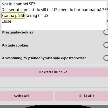
Not in channel SE?
Absolut nödvändiga cookies
Alltid 
Det ser ut som att du vill till US, men du har hamnat på SE
Stanna på SE
Ta mig till US
Funktionella cookies
Alltid 
Close
Prestanda-cookies
Riktade cookies
Användning av pseudonymiserade e-postadresser
Bekräfta mina val
Avvisa alla
Tillåt alla