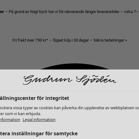
der
– På grund av högt tryck har vi för närvarande längre leveranstider – cirka 7–
Fri frakt över 750 kr* – Öppet köp i 30 dagar – Säkra betalningar »
ällningscenter för integritet
lockera vissa typer av cookies kan påverka din upplevelse av webbplatsen o
ter som vi kan erbjuda.
nformation
Legal information
era inställningar för samtycke