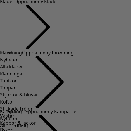
Kläder
Öppna meny Kläder
Kläder
Inredning
Öppna meny Inredning
Nyheter
Alla kläder
Klänningar
Tunikor
Toppar
Skjortor & blusar
Koftor
Stickade tröjor
Inredning
Kampanjer
Öppna meny Kampanjer
Västar
Nyheter
Kappor & jackor
All inredning
Byxor