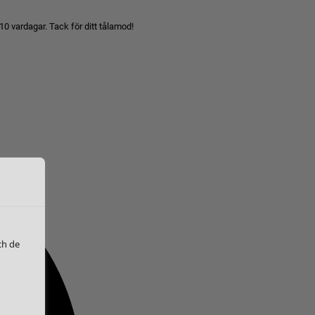
10 vardagar. Tack för ditt tålamod!
ch de