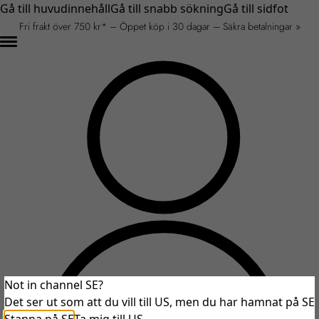
Gå till huvudinnehåll
Gå till snabb sökning
Gå till sidfot
Fri frakt över 750 kr* – Öppet köp i 30 dagar – Säkra betalningar »
Not in channel SE?
Det ser ut som att du vill till US, men du har hamnat på SE
An unexpected error occurred.