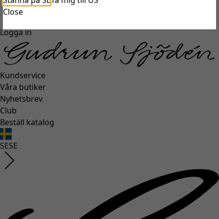
Stanna på SE
Ta mig till US
unexpectederror.buttontext
Close
Logga in
Kundservice
Våra butiker
Nyhetsbrev
Club
Beställ katalog
SE
SE