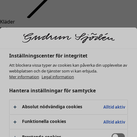
Kläder
Inredning
Öppna meny Inredning
Nyheter
Alla kläder
Klänningar
Tunikor
Inställningscenter för integritet
Toppar
Att blockera vissa typer av cookies kan påverka din upplevelse av
Skjortor & blusar
webbplatsen och de tjänster som vi kan erbjuda.
Koftor
Mer information
Legal information
Stickade tröjor
Inredning
Kampanjer
Öppna meny Kampanjer
Västar
Hantera inställningar för samtycke
Nyheter
Kappor & jackor
All inredning
Byxor
Gardiner
Absolut nödvändiga cookies
Alltid aktiv
Kjolar
Kuddar & kuddfodral
Skor
Mattor
Funktionella cookies
Alltid aktiv
Kimonos
Frotté
Böcker
Prestanda-cookies