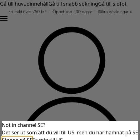
Gå till huvudinnehåll
Gå till snabb sökning
Gå till sidfot
Fri frakt över 750 kr* – Öppet köp i 30 dagar – Säkra betalningar »
Not in channel SE?
Det ser ut som att du vill till US, men du har hamnat på SE