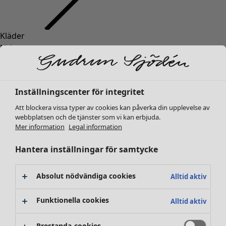
Kläder
Nyheter
Alla kläder
Klänningar
Tunikor
Inställningscenter för integritet
Toppar
Att blockera vissa typer av cookies kan påverka din upplevelse av
Skjortor & blusar
webbplatsen och de tjänster som vi kan erbjuda.
Koftor
Mer information
Legal information
Stickade tröjor
Västar
Hantera inställningar för samtycke
Kappor & jackor
Byxor
Absolut nödvändiga cookies
Alltid aktiv
Kjolar
Skor
Funktionella cookies
Alltid aktiv
Kimonos
Prestanda-cookies