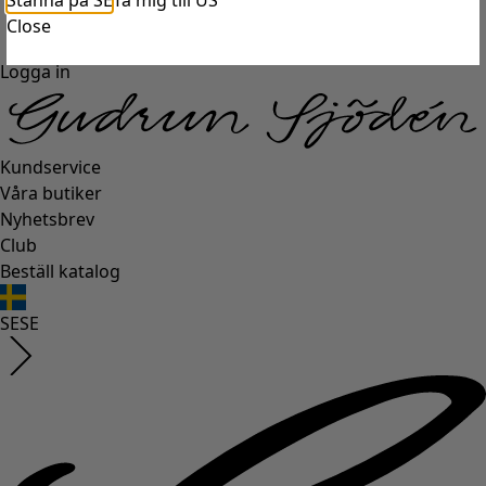
Stanna på SE
Ta mig till US
Close
Logga in
Kundservice
Våra butiker
Nyhetsbrev
Club
Beställ katalog
SE
SE