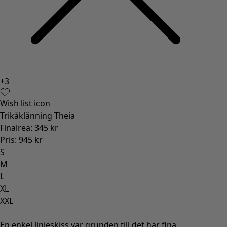
+
3
Wish list icon
Trikåklänning Theia
Finalrea
:
345 kr
Pris
:
945 kr
S
M
L
XL
XXL
En enkel linjeskiss var grunden till det här fina