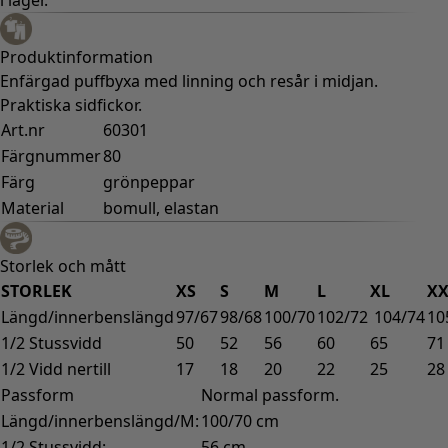
Produktinformation
Enfärgad puffbyxa med linning och resår i midjan.
Praktiska sidfickor.
Art.nr
60301
Färgnummer
80
Färg
grönpeppar
Material
bomull, elastan
Storlek och mått
STORLEK
XS
S
M
L
XL
XX
Längd/innerbenslängd
97/67
98/68
100/70
102/72
104/74
10
1/2 Stussvidd
50
52
56
60
65
71
1/2 Vidd nertill
17
18
20
22
25
28
Passform
Normal passform.
Längd/innerbenslängd/M:
100/70 cm
1/2 Stussvidd:
56 cm