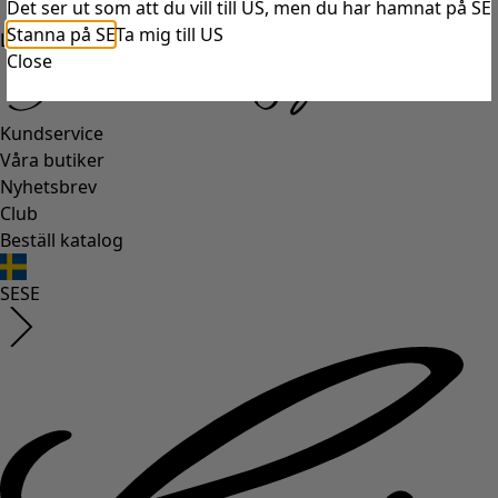
Det ser ut som att du vill till US, men du har hamnat på SE
Stanna på SE
Ta mig till US
Logga in
Close
Kundservice
Våra butiker
Nyhetsbrev
Club
Beställ katalog
SE
SE