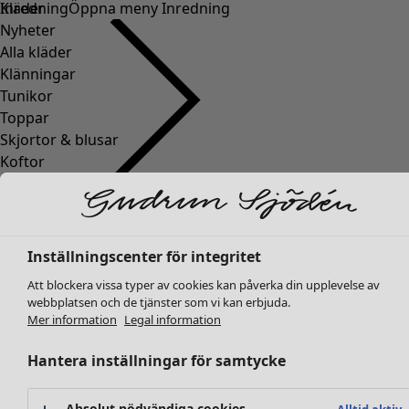
Kläder
Inredning
Öppna meny Inredning
Nyheter
Alla kläder
Klänningar
Tunikor
Toppar
Skjortor & blusar
Koftor
Stickade tröjor
Inredning
Kampanjer
Öppna meny Kampanjer
Västar
Nyheter
Kappor & jackor
All inredning
Byxor
Inställningscenter för integritet
Gardiner
Kjolar
Kuddar & kuddfodral
Att blockera vissa typer av cookies kan påverka din upplevelse av
Skor
Mattor
webbplatsen och de tjänster som vi kan erbjuda.
Kimonos
Mer information
Legal information
Frotté
Böcker
Hantera inställningar för samtycke
Tidigare favoriter
Kampanjer
Alla kollektioner
Alla kampanjer
Absolut nödvändiga cookies