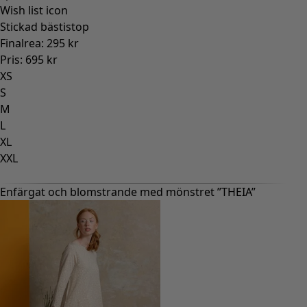
Wish list icon
Wish
Stickad bästistop
Bas
Finalrea
:
295 kr
Pris
Pris
:
695 kr
XS
XS
S
S
M
M
L
L
XL
XL
XXL
XXL
Enfärgat och blomstrande med mönstret ”THEIA”