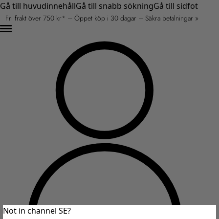
Gå till huvudinnehåll
Gå till snabb sökning
Gå till sidfot
Fri frakt över 750 kr* – Öppet köp i 30 dagar – Säkra betalningar »
Not in channel SE?