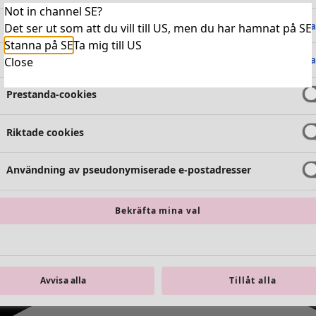
Not in channel SE?
Absolut nödvändiga cookies
Alltid 
Det ser ut som att du vill till US, men du har hamnat på SE
Stanna på SE
Ta mig till US
Funktionella cookies
Alltid 
Close
Prestanda-cookies
Riktade cookies
Användning av pseudonymiserade e-postadresser
Bekräfta mina val
Avvisa alla
Tillåt alla