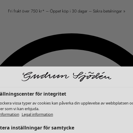
Fri frakt över 750 kr* – Öppet köp i 30 dagar – Säkra betalningar »
ällningscenter för integritet
lockera vissa typer av cookies kan påverka din upplevelse av webbplatsen o
ter som vi kan erbjuda.
nformation
Legal information
era inställningar för samtycke