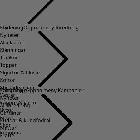
Kläder
Inredning
Öppna meny Inredning
Nyheter
Alla kläder
Klänningar
Tunikor
Toppar
Skjortor & blusar
Koftor
Stickade tröjor
Inredning
Kampanjer
Öppna meny Kampanjer
Västar
Nyheter
Kappor & jackor
All inredning
Byxor
Gardiner
Kjolar
Kuddar & kuddfodral
Skor
Mattor
Kimonos
Frotté