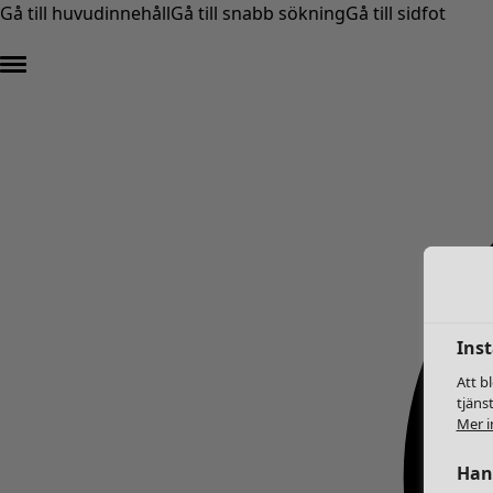
Gå till huvudinnehåll
Gå till snabb sökning
Gå till sidfot
Inst
Att b
tjäns
Mer i
Hant